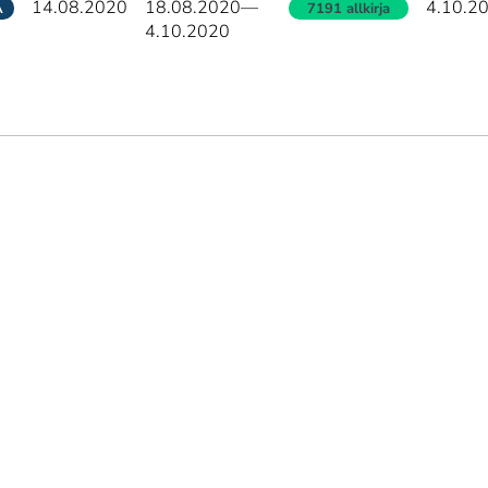
14.08.2020
18.08.2020
—
4.10.2
A
7191 allkirja
4.10.2020