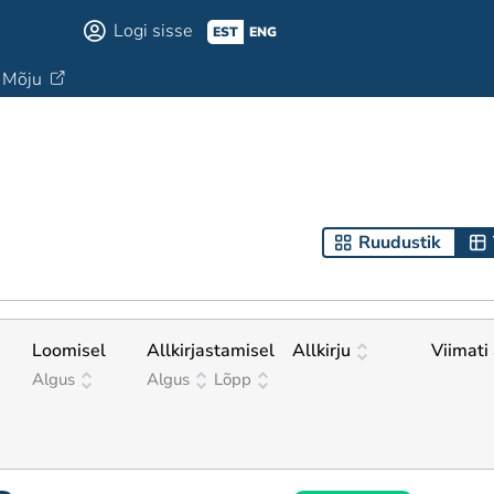
Logi sisse
EST
ENG
Mõju
Ruudustik
Loomisel
Allkirjastamisel
Allkirju
Viimati 
Algus
Algus
Lõpp