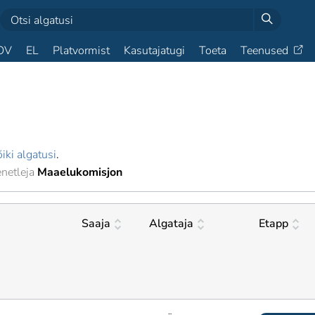
OV
EL
Platvormist
Kasutajatugi
Toeta
Teenused
iki algatusi
.
netleja
Maaelukomisjon
Saaja
Algataja
Etapp