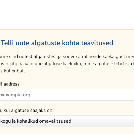
Telli uute algatuste kohta teavitused
ame sind uutest algatustest ja soovi korral nende käekäigust meil
ovid jälgida vaid ühe algatuse käekäiku, mine algatuse lehele ja t
s küljeribalt.
liaadress
a, kui algatuse saajaks on…