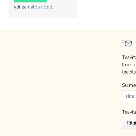
või
eemalda filtrid
.
Teavit
Kui so
teavitu
Su mei
Teavit