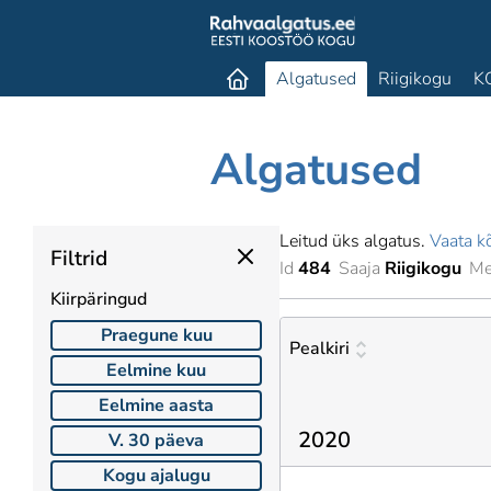
Algatused
Riigikogu
K
Algatused
Leitud üks algatus.
Vaata kõ
Filtrid
Id
484
Saaja
Riigikogu
Me
Kiirpäringud
Praegune kuu
Pealkiri
Eelmine kuu
Eelmine aasta
2020
V. 30 päeva
Kogu ajalugu