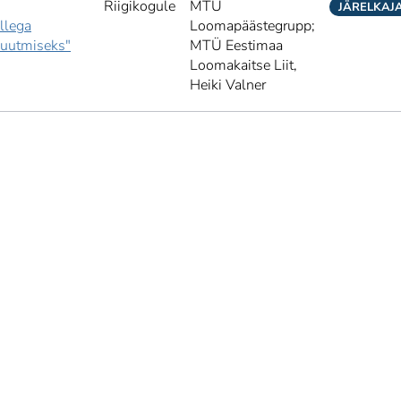
Riigikogule
MTÜ
JÄRELKAJ
llega
Loomapäästegrupp;
muutmiseks"
MTÜ Eestimaa
Loomakaitse Liit,
Heiki Valner