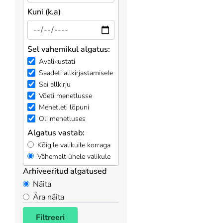
Kuni (k.a)
Sel vahemikul algatus:
Avalikustati
Saadeti allkirjastamisele
Sai allkirju
Võeti menetlusse
Menetleti lõpuni
Oli menetluses
Algatus vastab:
Kõigile valikuile korraga
Vähemalt ühele valikule
Arhiveeritud algatused
Näita
Ära näita
Filtreeri