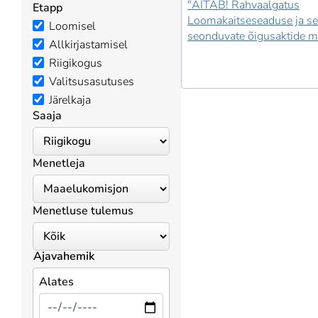
"AITAB! Rahvaalgatus
Etapp
Loomakaitseseaduse ja se
Loomisel
seonduvate õigusaktide 
Allkirjastamisel
Riigikogus
Valitsusasutuses
Järelkaja
Saaja
Menetleja
Menetluse tulemus
Ajavahemik
Alates