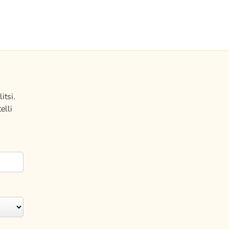
itsi.
elli