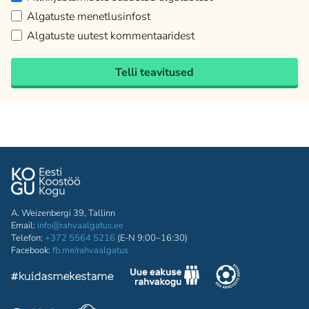
Algatuste menetlusinfost
Algatuste uutest kommentaaridest
Telli teavitused
A. Weizenbergi 39, Tallinn
Email:
info@rahvaalgatus.ee
Telefon:
+372 5564 5216
(E-N 9:00–16:30)
Facebook:
fb.me/rahvaalgatus