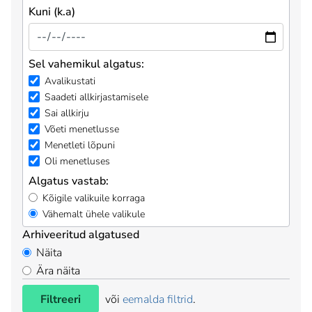
Kuni (k.a)
Sel vahemikul algatus:
Avalikustati
Saadeti allkirjastamisele
Sai allkirju
Võeti menetlusse
Menetleti lõpuni
Oli menetluses
Algatus vastab:
Kõigile valikuile korraga
Vähemalt ühele valikule
Arhiveeritud algatused
Näita
Ära näita
Filtreeri
või
eemalda filtrid
.