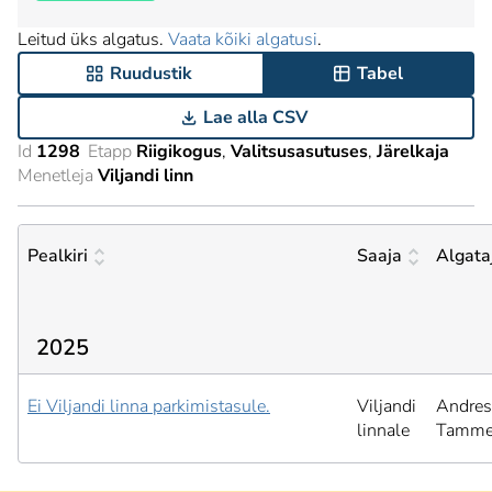
Leitud üks algatus.
Vaata kõiki algatusi
.
Ruudustik
Tabel
Lae alla CSV
Id
1298
Etapp
Riigikogus
Valitsusasutuses
Järelkaja
Menetleja
Viljandi linn
Pealkiri
Saaja
Algata
2025
Ei Viljandi linna parkimistasule.
Viljandi
Andres
linnale
Tamm