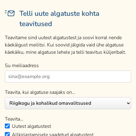
Telli uute algatuste kohta
teavitused
Teavitame sind uutest algatustest ja soovi korral nende
käekäigust meilitsi. Kui soovid jälgida vaid ühe algatuse
käekäiku, mine algatuse lehele ja telli teavitus küljeribalt.
Su meiliaadress
Teavita, kui algatuse saajaks on…
Teavita…
Uutest algatustest
Allkirjastamisele saadetud algatustest