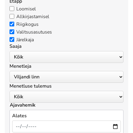
Etapp
Loomisel
Allkirjastamisel
Riigikogus
Valitsusasutuses
Järelkaja
Saaja
Menetleja
Menetluse tulemus
Ajavahemik
Alates