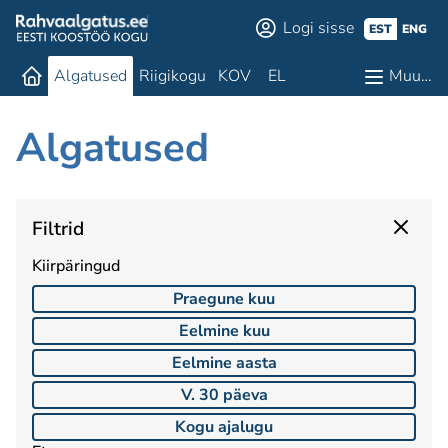
Logi sisse
EST
ENG
Algatused
Riigikogu
KOV
EL
Muu…
Algatused
Filtrid
Kiirpäringud
Praegune kuu
Eelmine kuu
Eelmine aasta
V. 30 päeva
Kogu ajalugu