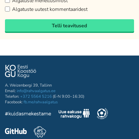
Algatuste menetlusinfost
Algatuste uutest kommentaaridest
Telli teavitused
A. Weizenbergi 39, Tallinn
Email:
info@rahvaalgatus.ee
Telefon:
+372 5564 5216
(E-N 9:00–16:30)
Facebook:
fb.me/rahvaalgatus