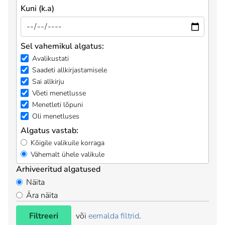
Kuni (k.a)
Sel vahemikul algatus:
Avalikustati
Saadeti allkirjastamisele
Sai allkirju
Võeti menetlusse
Menetleti lõpuni
Oli menetluses
Algatus vastab:
Kõigile valikuile korraga
Vähemalt ühele valikule
Arhiveeritud algatused
Näita
Ära näita
Filtreeri
või
eemalda filtrid
.