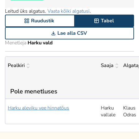
Leitud üks algatus.
Vaata kõiki algatusi
.
Ruudustik
Tabel
Lae alla CSV
Menetleja
Harku vald
Pealkiri
Saaja
Algata
Pole menetluses
Harku aleviku vee hinnatõus
Harku
Klaus
vallale
Odras