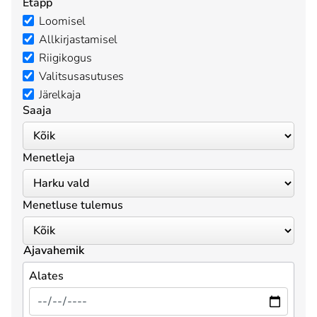
Etapp
Loomisel
Allkirjastamisel
Riigikogus
Valitsusasutuses
Järelkaja
Saaja
Menetleja
Menetluse tulemus
Ajavahemik
Alates