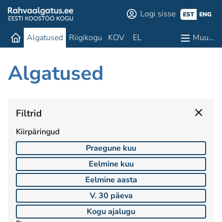
Logi sisse
EST
ENG
Algatused
Riigikogu
KOV
EL
Muu…
Algatused
Filtrid
Kiirpäringud
Praegune kuu
Eelmine kuu
Eelmine aasta
V. 30 päeva
Kogu ajalugu