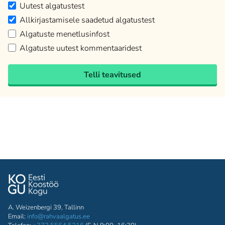
Uutest algatustest
Allkirjastamisele saadetud algatustest
Algatuste menetlusinfost
Algatuste uutest kommentaaridest
Telli teavitused
A. Weizenbergi 39, Tallinn
Email:
info@rahvaalgatus.ee