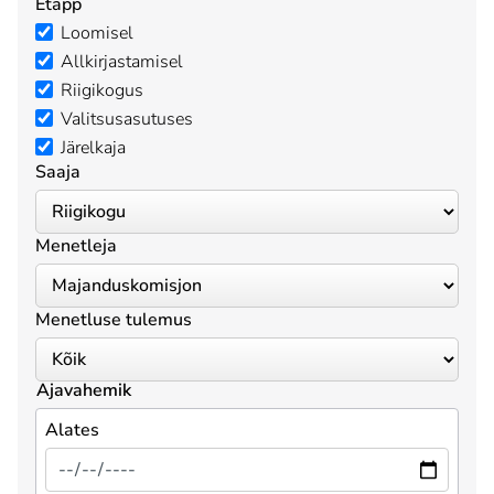
Etapp
Loomisel
Allkirjastamisel
Riigikogus
Valitsusasutuses
Järelkaja
Saaja
Menetleja
Menetluse tulemus
Ajavahemik
Alates