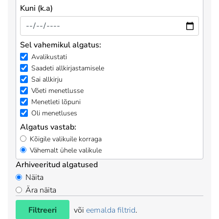
Kuni (k.a)
Sel vahemikul algatus:
Avalikustati
Saadeti allkirjastamisele
Sai allkirju
Võeti menetlusse
Menetleti lõpuni
Oli menetluses
Algatus vastab:
Kõigile valikuile korraga
Vähemalt ühele valikule
Arhiveeritud algatused
Näita
Ära näita
Filtreeri
või
eemalda filtrid
.