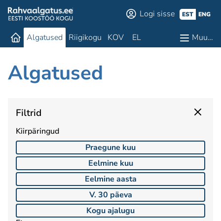
Logi sisse
EST
ENG
Algatused
Riigikogu
KOV
EL
Muu…
Algatused
Filtrid
Kiirpäringud
Praegune kuu
Eelmine kuu
Eelmine aasta
V. 30 päeva
Kogu ajalugu