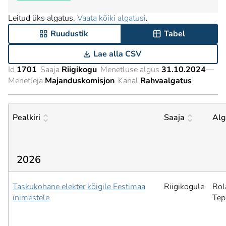
Leitud üks algatus.
Vaata kõiki algatusi
.
Ruudustik
Tabel
Lae alla CSV
Id
1701
Saaja
Riigikogu
Menetluse algus
31.10.2024
—
Menetleja
Majanduskomisjon
Kanal
Rahvaalgatus
Pealkiri
Saaja
Alg
2026
Taskukohane elekter kõigile Eestimaa
Riigikogule
Rol
inimestele
Tep