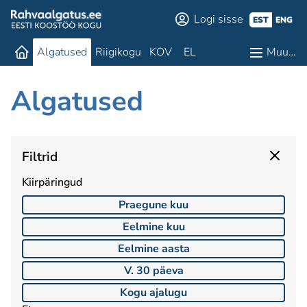
Logi sisse
EST
ENG
Algatused
Riigikogu
KOV
EL
Muu…
Algatused
Filtrid
Kiirpäringud
Praegune kuu
Eelmine kuu
Eelmine aasta
V. 30 päeva
Kogu ajalugu