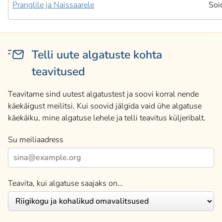
Pranglile ja Naissaarele
Soi
Telli uute algatuste kohta
teavitused
Teavitame sind uutest algatustest ja soovi korral nende
käekäigust meilitsi. Kui soovid jälgida vaid ühe algatuse
käekäiku, mine algatuse lehele ja telli teavitus küljeribalt.
Su meiliaadress
Teavita, kui algatuse saajaks on…