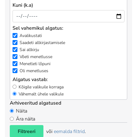
Kuni (k.a)
Sel vahemikul algatus:
Avalikustati
Saadeti allkirjastamisele
Sai allkirju
Võeti menetlusse
Menetleti lõpuni
Oli menetluses
Algatus vastab:
Kõigile valikuile korraga
Vähemalt ühele valikule
Arhiveeritud algatused
Näita
Ära näita
Filtreeri
või
eemalda filtrid
.