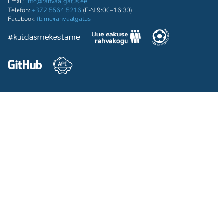
Email:
info@rahvaalgatus.ee
Telefon:
+372 5564 5216
(E-N 9:00–16:30)
Facebook:
fb.me/rahvaalgatus