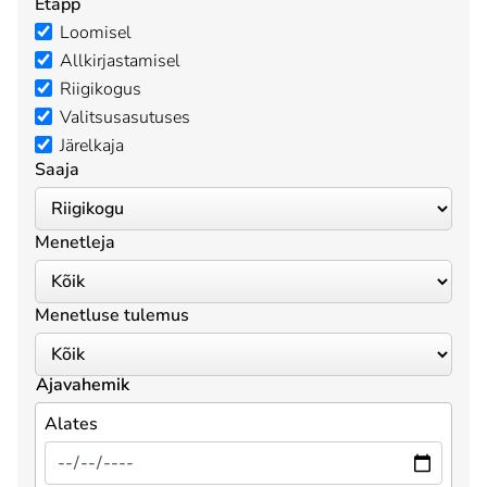
Etapp
Loomisel
Allkirjastamisel
Riigikogus
Valitsusasutuses
Järelkaja
Saaja
Menetleja
Menetluse tulemus
Ajavahemik
Alates