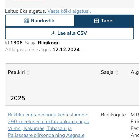
Leitud üks algatus.
Vaata kõiki algatusi
.
Ruudustik
Tabel
Lae alla CSV
Id
1306
Saaja
Riigikogu
Allkirjastamise algus
12.12.2024
—
Pealkiri
Saaja
Alg
2025
Riikliku eriplaneeringu kehtestamine:
Riigikogule
MT
290-meetrised elektrituulikute pargid
Elu
Viimsi, Kakumäe, Tabasalu ja
Ees
Paljassaare piirkonda ning Aegnale,
And