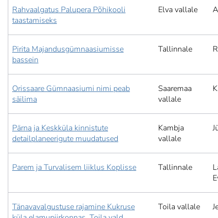
Rahvaalgatus Palupera Põhikooli
Elva vallale
A
taastamiseks
Pirita Majandusgümnaasiumisse
Tallinnale
R
bassein
Orissaare Gümnaasiumi nimi peab
Saaremaa
K
säilima
vallale
Pärna ja Keskküla kinnistute
Kambja
J
detailplaneerigute muudatused
vallale
Parem ja Turvalisem liiklus Koplisse
Tallinnale
L
E
Tänavavalgustuse rajamine Kukruse
Toila vallale
J
küla elamupiirkonnas, Toila vald.