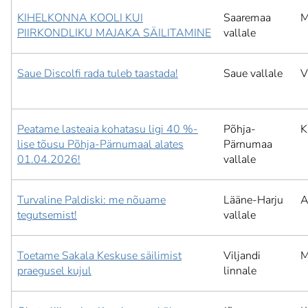
KIHELKONNA KOOLI KUI
Saaremaa
M
PIIRKONDLIKU MAJAKA SÄILITAMINE
vallale
Saue Discolfi rada tuleb taastada!
Saue vallale
V
Peatame lasteaia kohatasu ligi 40 %-
Põhja-
K
lise tõusu Põhja-Pärnumaal alates
Pärnumaa
01.04.2026!
vallale
Turvaline Paldiski: me nõuame
Lääne-Harju
A
tegutsemist!
vallale
Toetame Sakala Keskuse säilimist
Viljandi
M
praegusel kujul
linnale