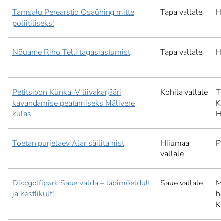
Tamsalu Perearstid Osaühing mitte
Tapa vallale
H
poliitiliseks!
Nõuame Riho Telli tagasiastumist
Tapa vallale
H
Petitsioon Künka IV liivakarjääri
Kohila vallale
T
kavandamise peatamiseks Mälivere
K
külas
H
Toetan purjelaev Alar säilitamist
Hiiumaa
P
vallale
Discgolfipark Saue valda – läbimõeldult
Saue vallale
M
ja kestlikult!
h
K