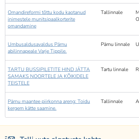
Omandireformi tõttu kodu kaotanud
Tallinnale
M
inimestele munitsipaalkorterite
O
omandamine
Umbusaldusavaldus Pärnu
Pärnu linnale
U
abilinnapeale Varje Tippile.
TARTU BUSSIPILETITE HIND JÄTTA
Tartu linnale
R
SAMAKS NOORTELE JA KÕIKIDELE
TEISTELE
Pärnu maantee piirkonna areng: Toidu
Tallinnale
A
kergem kätte saamine.