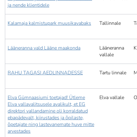
ja nende klientidele
Kalamaja kalmistupark muusikavabaks
Tallinnale
T
Lääneranna vald Lääne maakonda
Lääneranna
K
vallale
RAHU TAGASI AEDLINNADESSE
Tartu linnale
M
Elva Gümnaasiumi toetajad! Ütleme
Elva vallale
O
Elva vallavalitsusele avalikult, et EG
direktori vallandamine oli korraldatud
ebapädevalt, kiirustades ja õpilaste,
õpetajate ning lastevanemate huve mitte
arvestades