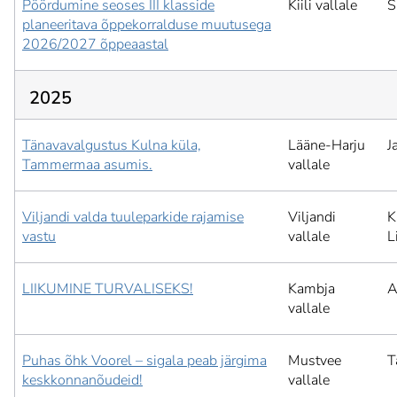
Pöördumine seoses III klasside
Kiili vallale
S
planeeritava õppekorralduse muutusega
2026/2027 õppeaastal
2025
Tänavavalgustus Kulna küla,
Lääne-Harju
J
Tammermaa asumis.
vallale
Viljandi valda tuuleparkide rajamise
Viljandi
K
vastu
vallale
L
LIIKUMINE TURVALISEKS!
Kambja
A
vallale
Puhas õhk Voorel – sigala peab järgima
Mustvee
T
keskkonnanõudeid!
vallale