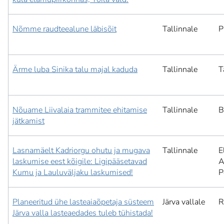
Nõmme raudteealune läbisõit
Tallinnale
P
Ärme luba Sinika talu majal kaduda
Tallinnale
T
Nõuame Liivalaia trammitee ehitamise
Tallinnale
B
jätkamist
Lasnamäelt Kadriorgu ohutu ja mugava
Tallinnale
E
laskumise eest kõigile: Ligipääsetavad
A
Kumu ja Lauluväljaku laskumised!
P
Planeeritud ühe lasteaiaõpetaja süsteem
Järva vallale
R
Järva valla lasteaedades tuleb tühistada!