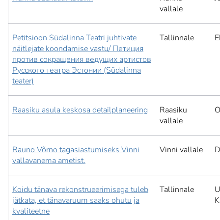
vallale
Petitsioon Südalinna Teatri juhtivate
Tallinnale
E
näitlejate koondamise vastu/ Петиция
против сокращения ведущих артистов
Русского театра Эстонии (Südalinna
teater)
Raasiku asula keskosa detailplaneering
Raasiku
O
vallale
Rauno Võrno tagasiastumiseks Vinni
Vinni vallale
D
vallavanema ametist.
Koidu tänava rekonstrueerimisega tuleb
Tallinnale
U
jätkata, et tänavaruum saaks ohutu ja
K
kvaliteetne