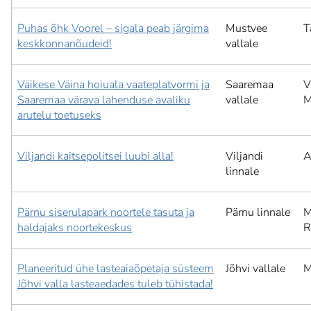
Puhas õhk Voorel – sigala peab järgima
Mustvee
T
keskkonnanõudeid!
vallale
Väikese Väina hoiuala vaateplatvormi ja
Saaremaa
V
Saaremaa värava lahenduse avaliku
vallale
M
arutelu toetuseks
Viljandi kaitsepolitsei luubi alla!
Viljandi
A
linnale
Pärnu siserulapark noortele tasuta ja
Pärnu linnale
M
haldajaks noortekeskus
R
Planeeritud ühe lasteaiaõpetaja süsteem
Jõhvi vallale
M
Jõhvi valla lasteaedades tuleb tühistada!