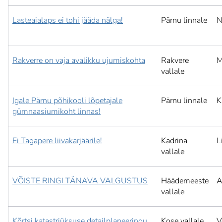
Lasteaialaps ei tohi jääda nälga!
Pärnu linnale
N
Rakverre on vaja avalikku ujumiskohta
Rakvere
M
vallale
Igale Pärnu põhikooli lõpetajale
Pärnu linnale
K
gümnaasiumikoht linnas!
Ei Tagapere liivakarjäärile!
Kadrina
L
vallale
VÕISTE RINGI TÄNAVA VALGUSTUS
Häädemeeste
A
vallale
Kõrtsi katastriüksuse detailplaneeringu
Kose vallale
V