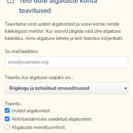
Telli uute algatuste kohta
teavitused
Teavitame sind uutest algatustest ja soovi korral nende
käekäigust meilitsi. Kui soovid jälgida vaid ühe algatuse
käekäiku, mine algatuse lehele ja telli teavitus küljeribalt.
Su meiliaadress
Teavita, kui algatuse saajaks on…
Teavita…
Uutest algatustest
Allkirjastamisele saadetud algatustest
Algatuste menetlusinfost