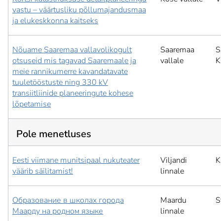
vastu – väärtusliku põllumajandusmaa
ja elukeskkonna kaitseks
Nõuame Saaremaa vallavolikogult
Saaremaa
S
otsuseid mis tagavad Saaremaale ja
vallale
K
meie rannikumerre kavandatavate
tuuletööstuste ning 330 kV
transiitliinide planeeringute kohese
lõpetamise
Pole menetluses
Eesti viimane munitsipaal nukuteater
Viljandi
K
väärib säilitamist!
linnale
Образование в школах города
Maardu
S
Маарду на родном языке
linnale