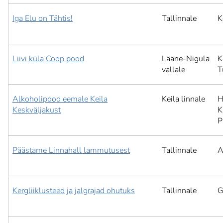
Iga Elu on Tähtis!
Tallinnale
K
Liivi küla Coop pood
Lääne-Nigula
K
vallale
T
Alkoholipood eemale Keila
Keila linnale
H
Keskväljakust
K
P
Päästame Linnahall lammutusest
Tallinnale
A
Kergliiklusteed ja jalgrajad ohutuks
Tallinnale
G