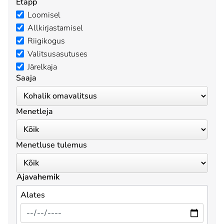
Etapp
Loomisel
Allkirjastamisel
Riigikogus
Valitsusasutuses
Järelkaja
Saaja
Menetleja
Menetluse tulemus
Ajavahemik
Alates