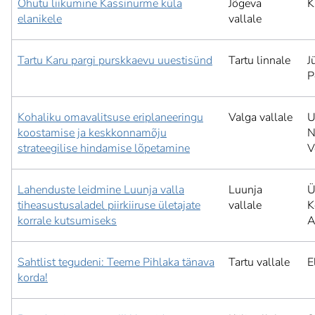
Ohutu liikumine Kassinurme küla
Jõgeva
K
elanikele
vallale
Tartu Karu pargi purskkaevu uuestisünd
Tartu linnale
J
P
Kohaliku omavalitsuse eriplaneeringu
Valga vallale
U
koostamise ja keskkonnamõju
N
strateegilise hindamise lõpetamine
V
Lahenduste leidmine Luunja valla
Luunja
Ü
tiheasustusaladel piirkiiruse ületajate
vallale
K
korrale kutsumiseks
A
Sahtlist tegudeni: Teeme Pihlaka tänava
Tartu vallale
E
korda!