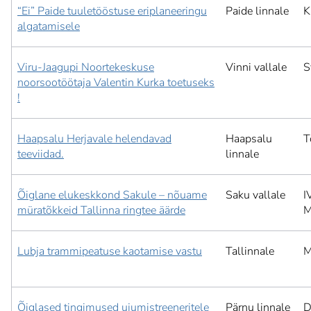
“Ei” Paide tuuletööstuse eriplaneeringu
Paide linnale
K
algatamisele
Viru-Jaagupi Noortekeskuse
Vinni vallale
S
noorsootöötaja Valentin Kurka toetuseks
!
Haapsalu Herjavale helendavad
Haapsalu
T
teeviidad.
linnale
Õiglane elukeskkond Sakule – nõuame
Saku vallale
I
müratõkkeid Tallinna ringtee äärde
M
Lubja trammipeatuse kaotamise vastu
Tallinnale
M
Õiglased tingimused ujumistreeneritele
Pärnu linnale
D