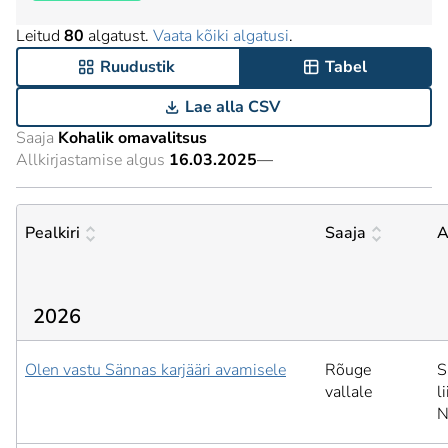
Leitud
80
algatust.
Vaata kõiki algatusi
.
Ruudustik
Tabel
Lae alla CSV
Saaja
Kohalik omavalitsus
Allkirjastamise algus
16.03.2025
—
Pealkiri
Saaja
A
2026
Olen vastu Sännas karjääri avamisele
Rõuge
S
vallale
l
N