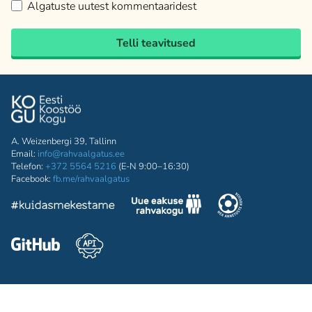
Algatuste uutest kommentaaridest
Telli teavitused
A. Weizenbergi 39, Tallinn
Email:
info@rahvaalgatus.ee
Telefon:
+372 5564 5216
(E-N 9:00–16:30)
Facebook:
fb.me/rahvaalgatus