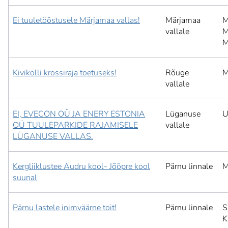
Ei tuuletööstusele Märjamaa vallas!
Märjamaa
M
vallale
M
M
Kivikolli krossiraja toetuseks!
Rõuge
M
vallale
EI, EVECON OÜ JA ENERY ESTONIA
Lüganuse
U
OÜ TUULEPARKIDE RAJAMISELE
vallale
LÜGANUSE VALLAS.
Kergliiklustee Audru kool- Jõõpre kool
Pärnu linnale
M
suunal
Pärnu lastele inimväärne toit!
Pärnu linnale
S
K