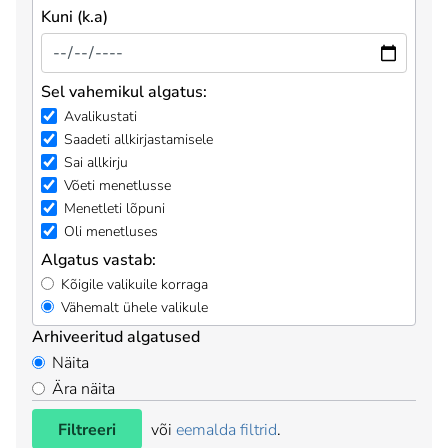
Kuni (k.a)
Sel vahemikul algatus:
Avalikustati
Saadeti allkirjastamisele
Sai allkirju
Võeti menetlusse
Menetleti lõpuni
Oli menetluses
Algatus vastab:
Kõigile valikuile korraga
Vähemalt ühele valikule
Arhiveeritud algatused
Näita
Ära näita
Filtreeri
või
eemalda filtrid
.