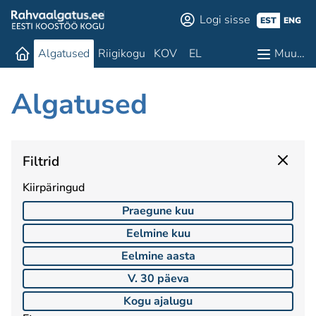
Logi sisse
EST
ENG
Algatused
Riigikogu
KOV
EL
Muu…
Algatused
Filtrid
Kiirpäringud
Praegune kuu
Eelmine kuu
Eelmine aasta
V. 30 päeva
Kogu ajalugu