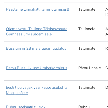
Päästame Linnahalli lammutamisest!
Tallinnale
A
K
Oleme vastu Tallinna Täiskasvanute
Tallinnale
A
Gümnaasiumi sulgemisele
A
Bussiliin nr 28 marsruudimuudatus
Tallinnale
R
Pärnu Bussiliikluse Ümberkorraldus
Pärnu linnale
S
Eesti lipu väljak väärikasse asukohta
Tallinnale
D
Maarjamäele
Ruhnu saekaatri tulevik
Ruhnu
J