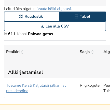
Leitud üks algatus.
Vaata kõiki algatusi
.
Ruudustik
Tabel
Lae alla CSV
Id
611
Kanal
Rahvaalgatus
Pealkiri
Saaja
Alg
Allkirjastamisel
Toetame Kersti Kaljulaidi jätkamist
Riigikogule
Pee
presidendina
Tui