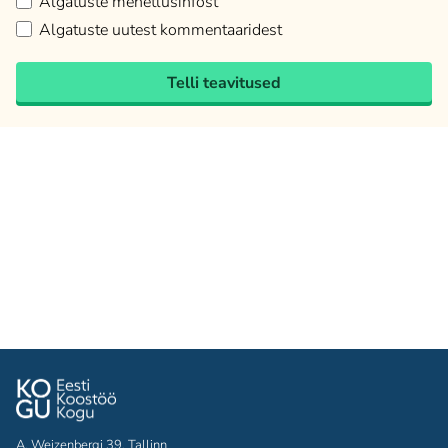
Algatuste menetlusinfost
Algatuste uutest kommentaaridest
Telli teavitused
A. Weizenbergi 39, Tallinn