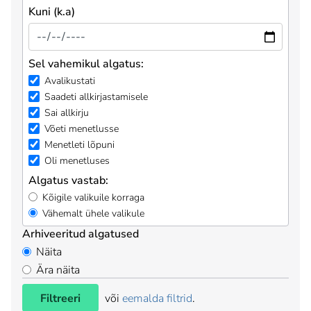
Kuni (k.a)
Sel vahemikul algatus:
Avalikustati
Saadeti allkirjastamisele
Sai allkirju
Võeti menetlusse
Menetleti lõpuni
Oli menetluses
Algatus vastab:
Kõigile valikuile korraga
Vähemalt ühele valikule
Arhiveeritud algatused
Näita
Ära näita
Filtreeri
või
eemalda filtrid
.