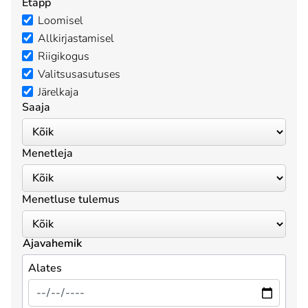
Etapp
Loomisel
Allkirjastamisel
Riigikogus
Valitsusasutuses
Järelkaja
Saaja
Menetleja
Menetluse tulemus
Ajavahemik
Alates