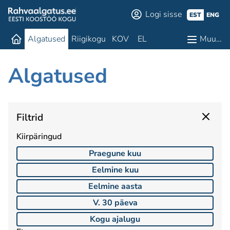
Logi sisse
EST
ENG
Algatused
Riigikogu
KOV
EL
Muu…
Algatused
Filtrid
Kiirpäringud
Praegune kuu
Eelmine kuu
Eelmine aasta
V. 30 päeva
Kogu ajalugu