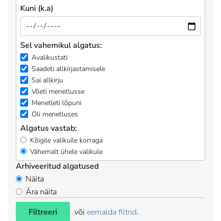
Kuni (k.a)
Sel vahemikul algatus:
Avalikustati
Saadeti allkirjastamisele
Sai allkirju
Võeti menetlusse
Menetleti lõpuni
Oli menetluses
Algatus vastab:
Kõigile valikuile korraga
Vähemalt ühele valikule
Arhiveeritud algatused
Näita
Ära näita
Filtreeri
või
eemalda filtrid
.