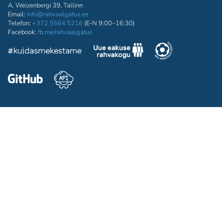
A. Weizenbergi 39, Tallinn
Email:
info@rahvaalgatus.ee
Telefon:
+372 5564 5216
(E-N 9:00–16:30)
Facebook:
fb.me/rahvaalgatus