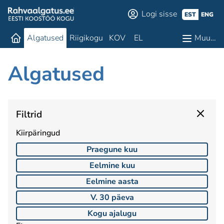
Logi sisse
EST
ENG
Algatused
Riigikogu
KOV
EL
Muu…
Algatused
Filtrid
Kiirpäringud
Praegune kuu
Eelmine kuu
Eelmine aasta
V. 30 päeva
Kogu ajalugu