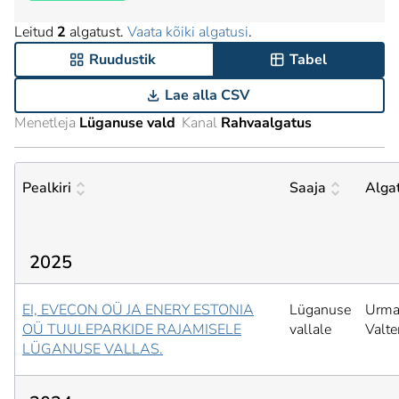
Leitud
2
algatust.
Vaata kõiki algatusi
.
Ruudustik
Tabel
Lae alla CSV
Menetleja
Lüganuse vald
Kanal
Rahvaalgatus
Pealkiri
Saaja
Alga
2025
EI, EVECON OÜ JA ENERY ESTONIA
Lüganuse
Urma
OÜ TUULEPARKIDE RAJAMISELE
vallale
Valte
LÜGANUSE VALLAS.