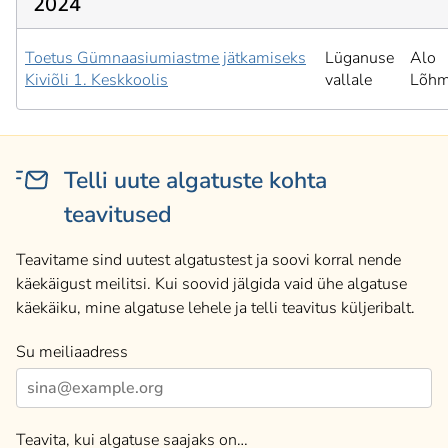
2024
Toetus Gümnaasiumiastme jätkamiseks
Lüganuse
Alo
Kiviõli 1. Keskkoolis
vallale
Lõhm
Telli uute algatuste kohta
teavitused
Teavitame sind uutest algatustest ja soovi korral nende
käekäigust meilitsi. Kui soovid jälgida vaid ühe algatuse
käekäiku, mine algatuse lehele ja telli teavitus küljeribalt.
Su meiliaadress
Teavita, kui algatuse saajaks on…