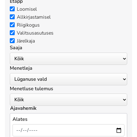
Etapp
Loomisel
Allkirjastamisel
Riigikogus
Valitsusasutuses
Järelkaja
Saaja
Menetleja
Menetluse tulemus
Ajavahemik
Alates