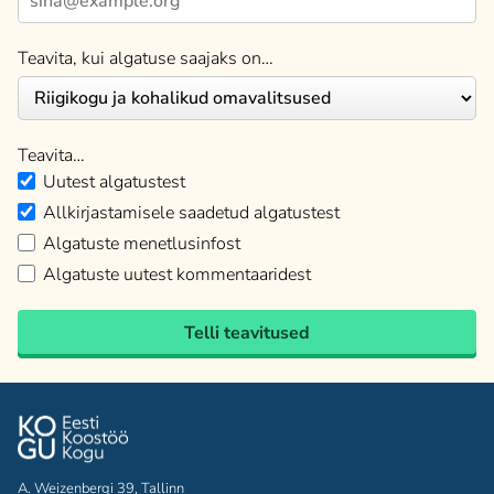
Teavita, kui algatuse saajaks on…
Teavita…
Uutest algatustest
Allkirjastamisele saadetud algatustest
Algatuste menetlusinfost
Algatuste uutest kommentaaridest
Telli teavitused
A. Weizenbergi 39, Tallinn