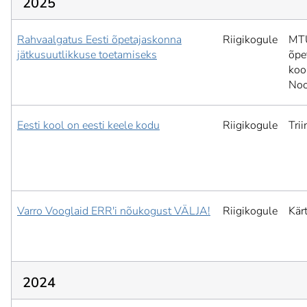
2025
Rahvaalgatus Eesti õpetajaskonna
Riigikogule
MTÜ
jätkusuutlikkuse toetamiseks
õpe
koo
Noo
Eesti kool on eesti keele kodu
Riigikogule
Tri
Varro Vooglaid ERR'i nõukogust VÄLJA!
Riigikogule
Kär
2024