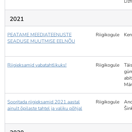
Dzh
2021
PEATAME MEEDIATEENUSTE
Riigikogule
Ken
SEADUSE MUUTMISE EELNÕU
Riigieksamid vabatahtlikuks!
Riigikogule
Täi
güm
abit
Män
Sooritada riigieksamid 2021.aastal
Riigikogule
And
ainult õpilaste tahtel ja valiku põhjal
Šin