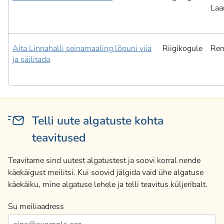
Laa
Aita Linnahalli seinamaaling lõpuni viia
Riigikogule
Ren
ja säilitada
Telli uute algatuste kohta
teavitused
Teavitame sind uutest algatustest ja soovi korral nende
käekäigust meilitsi. Kui soovid jälgida vaid ühe algatuse
käekäiku, mine algatuse lehele ja telli teavitus küljeribalt.
Su meiliaadress