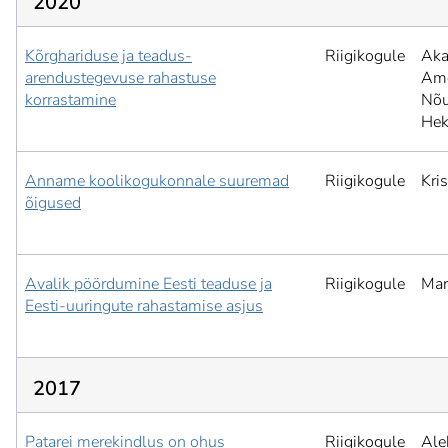
2020
Kõrghariduse ja teadus-
Riigikogule
Aka
arendustegevuse rahastuse
Ame
korrastamine
Nõu
Hek
Anname koolikogukonnale suuremad
Riigikogule
Kris
õigused
Avalik pöördumine Eesti teaduse ja
Riigikogule
Mar
Eesti-uuringute rahastamise asjus
2017
Patarei merekindlus on ohus
Riigikogule
Ale