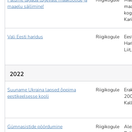
Palume tagada tugevate maakoolide ja
Riigikogule
Maa
maaelu säilimine!
maa
kog
Kar
Vali Eesti haridus
Riigikogule
Ees
Har
Liit,
2022
Suuname Ukraina lapsed õppima
Riigikogule
Era
eestikeelsesse kooli
200
Kal
Gümnasistide pöördumine
Riigikogule
Ale