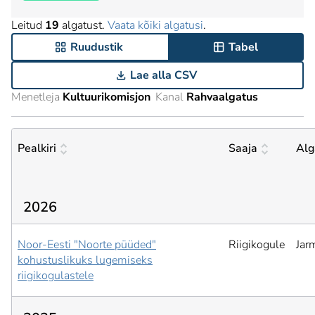
Leitud
19
algatust.
Vaata kõiki algatusi
.
Ruudustik
Tabel
Lae alla CSV
Menetleja
Kultuurikomisjon
Kanal
Rahvaalgatus
Pealkiri
Saaja
Alg
2026
Noor-Eesti "Noorte püüded"
Riigikogule
Jar
kohustuslikuks lugemiseks
riigikogulastele