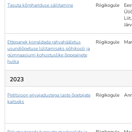
Tasuta kõrghariduse säilitamine
Riigikogule
Ees
Üli
Liit,
Jär
Ettepanek korraldada rahvahääletus
Riigikogule
Mar
usundiõpetuse lülitamiseks põhikooli ja
gümnaasiumi kohustuslike õppeainete
hulka
2023
Petitsioon erivajadustega laste õpetajate
Riigikogule
Ann
kaitseks