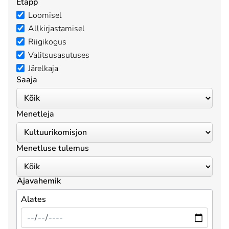
Etapp
Loomisel
Allkirjastamisel
Riigikogus
Valitsusasutuses
Järelkaja
Saaja
Menetleja
Menetluse tulemus
Ajavahemik
Alates