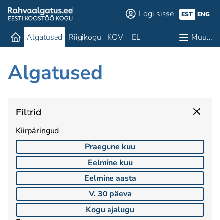
Logi sisse
EST
ENG
Algatused
Riigikogu
KOV
EL
Muu…
Algatused
Filtrid
Kiirpäringud
Praegune kuu
Eelmine kuu
Eelmine aasta
V. 30 päeva
Kogu ajalugu