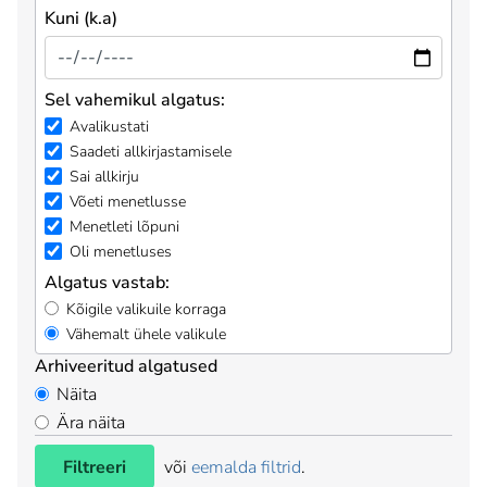
Kuni (k.a)
Sel vahemikul algatus:
Avalikustati
Saadeti allkirjastamisele
Sai allkirju
Võeti menetlusse
Menetleti lõpuni
Oli menetluses
Algatus vastab:
Kõigile valikuile korraga
Vähemalt ühele valikule
Arhiveeritud algatused
Näita
Ära näita
Filtreeri
või
eemalda filtrid
.