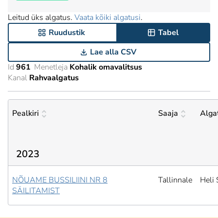
Leitud üks algatus.
Vaata kõiki algatusi
.
Ruudustik
Tabel
Lae alla CSV
Id
961
Menetleja
Kohalik omavalitsus
Kanal
Rahvaalgatus
Pealkiri
Saaja
Alga
2023
NÕUAME BUSSILIINI NR 8
Tallinnale
Heli 
SÄILITAMIST