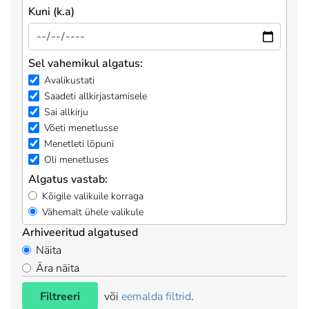
Kuni (k.a)
Sel vahemikul algatus:
Avalikustati
Saadeti allkirjastamisele
Sai allkirju
Võeti menetlusse
Menetleti lõpuni
Oli menetluses
Algatus vastab:
Kõigile valikuile korraga
Vähemalt ühele valikule
Arhiveeritud algatused
Näita
Ära näita
Filtreeri
või
eemalda filtrid
.