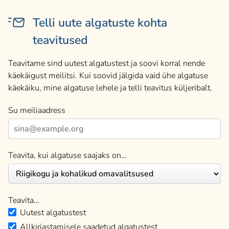
Telli uute algatuste kohta
teavitused
Teavitame sind uutest algatustest ja soovi korral nende
käekäigust meilitsi. Kui soovid jälgida vaid ühe algatuse
käekäiku, mine algatuse lehele ja telli teavitus küljeribalt.
Su meiliaadress
Teavita, kui algatuse saajaks on…
Teavita…
Uutest algatustest
Allkirjastamisele saadetud algatustest