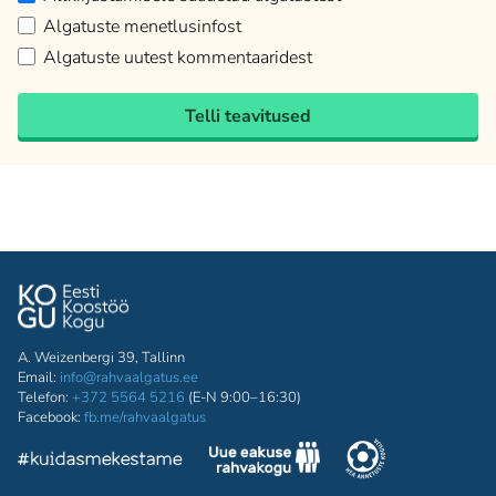
Algatuste menetlusinfost
Algatuste uutest kommentaaridest
Telli teavitused
A. Weizenbergi 39, Tallinn
Email:
info@rahvaalgatus.ee
Telefon:
+372 5564 5216
(E-N 9:00–16:30)
Facebook:
fb.me/rahvaalgatus