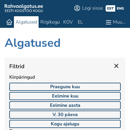
Logi sisse
EST
ENG
Algatused
Riigikogu
KOV
EL
Muu…
Algatused
Filtrid
Kiirpäringud
Praegune kuu
Eelmine kuu
Eelmine aasta
V. 30 päeva
Kogu ajalugu