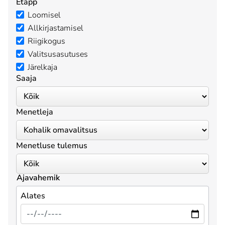
Etapp
Loomisel
Allkirjastamisel
Riigikogus
Valitsusasutuses
Järelkaja
Saaja
Menetleja
Menetluse tulemus
Ajavahemik
Alates