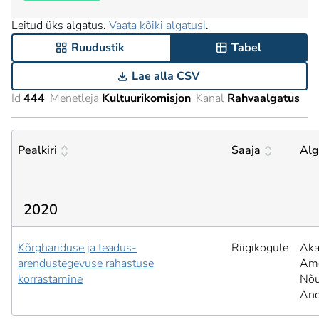
Leitud üks algatus.
Vaata kõiki algatusi
.
Ruudustik
Tabel
Lae alla CSV
Id
444
Menetleja
Kultuurikomisjon
Kanal
Rahvaalgatus
Pealkiri
Saaja
Alg
2020
Kõrghariduse ja teadus-
Riigikogule
Aka
arendustegevuse rahastuse
Ame
korrastamine
Nõu
And