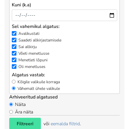
Kuni (k.a)
Sel vahemikul algatus:
Avalikustati
Saadeti allkirjastamisele
Sai allkirju
Võeti menetlusse
Menetleti lõpuni
Oli menetluses
Algatus vastab:
Kõigile valikuile korraga
Vähemalt ühele valikule
Arhiveeritud algatused
Näita
Ära näita
Filtreeri
või
eemalda filtrid
.