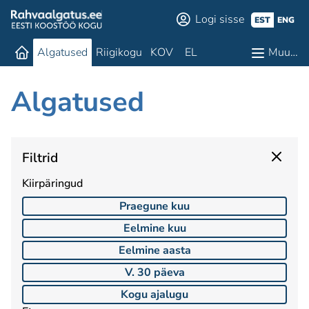
Logi sisse
EST
ENG
Algatused
Riigikogu
KOV
EL
Muu…
Algatused
Filtrid
Kiirpäringud
Praegune kuu
Eelmine kuu
Eelmine aasta
V. 30 päeva
Kogu ajalugu