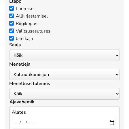
Etapp
Loomisel
Allkirjastamisel
Riigikogus
Valitsusasutuses
Järelkaja
Saaja
Menetleja
Menetluse tulemus
Ajavahemik
Alates