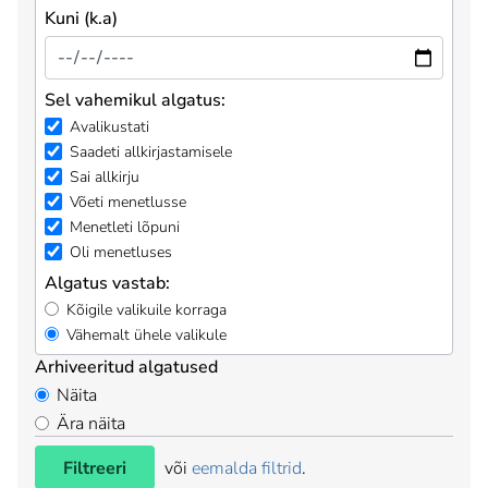
Kuni (k.a)
Sel vahemikul algatus:
Avalikustati
Saadeti allkirjastamisele
Sai allkirju
Võeti menetlusse
Menetleti lõpuni
Oli menetluses
Algatus vastab:
Kõigile valikuile korraga
Vähemalt ühele valikule
Arhiveeritud algatused
Näita
Ära näita
Filtreeri
või
eemalda filtrid
.