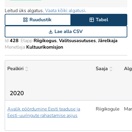
Leitud üks algatus.
Vaata kõiki algatusi
.
Ruudustik
Tabel
Lae alla CSV
Id
428
Etapp
Riigikogus
Valitsusasutuses
Järelkaja
Menetleja
Kultuurikomisjon
Pealkiri
Saaja
Alg
2020
Avalik pöördumine Eesti teaduse ja
Riigikogule
Mar
Eesti-uuringute rahastamise asjus