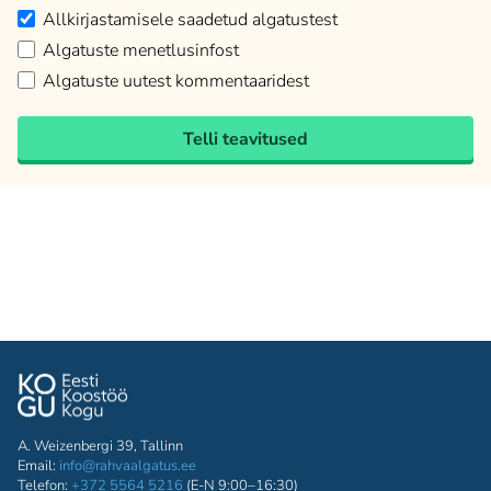
Allkirjastamisele saadetud algatustest
Algatuste menetlusinfost
Algatuste uutest kommentaaridest
Telli teavitused
A. Weizenbergi 39, Tallinn
Email:
info@rahvaalgatus.ee
Telefon:
+372 5564 5216
(E-N 9:00–16:30)