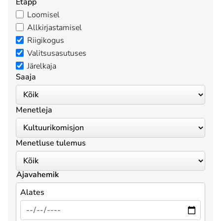
Etapp
Loomisel
Allkirjastamisel
Riigikogus
Valitsusasutuses
Järelkaja
Saaja
Menetleja
Menetluse tulemus
Ajavahemik
Alates