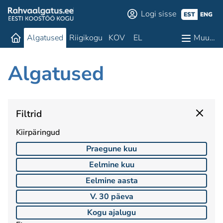
Logi sisse
EST
ENG
Algatused
Riigikogu
KOV
EL
Muu…
Algatused
Filtrid
Kiirpäringud
Praegune kuu
Eelmine kuu
Eelmine aasta
V. 30 päeva
Kogu ajalugu