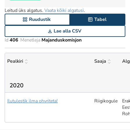
Leitud üks algatus.
Vaata kõiki algatusi
.
Ruudustik
Tabel
Lae alla CSV
Id
406
Menetleja
Majanduskomisjon
Pealkiri
Saaja
Alg
2020
Ilutulestik ilma ohvriteta!
Riigikogule
Era
Ees
Roh