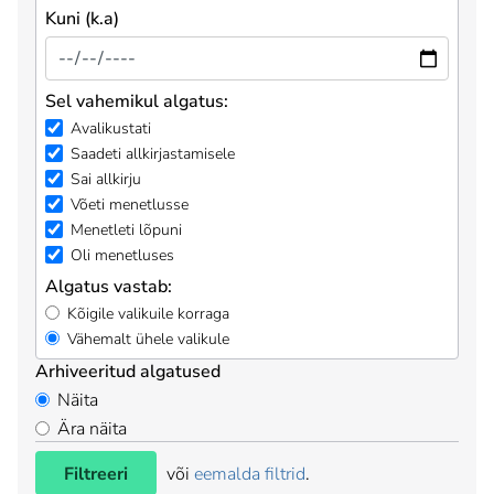
Kuni (k.a)
Sel vahemikul algatus:
Avalikustati
Saadeti allkirjastamisele
Sai allkirju
Võeti menetlusse
Menetleti lõpuni
Oli menetluses
Algatus vastab:
Kõigile valikuile korraga
Vähemalt ühele valikule
Arhiveeritud algatused
Näita
Ära näita
Filtreeri
või
eemalda filtrid
.