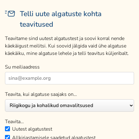
Telli uute algatuste kohta
teavitused
Teavitame sind uutest algatustest ja soovi korral nende
käekäigust meilitsi. Kui soovid jälgida vaid ühe algatuse
käekäiku, mine algatuse lehele ja telli teavitus küljeribalt.
Su meiliaadress
Teavita, kui algatuse saajaks on…
Teavita…
Uutest algatustest
Allkirjastamisele saadetud algatustest