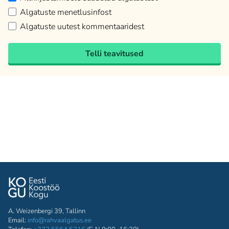
Algatuste menetlusinfost
Algatuste uutest kommentaaridest
Telli teavitused
A. Weizenbergi 39, Tallinn
Email:
info@rahvaalgatus.ee