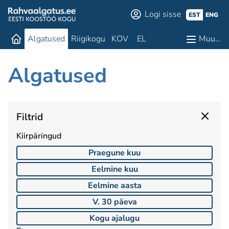
Logi sisse
EST
ENG
Algatused
Riigikogu
KOV
EL
Muu…
Algatused
Filtrid
Kiirpäringud
Praegune kuu
Eelmine kuu
Eelmine aasta
V. 30 päeva
Kogu ajalugu