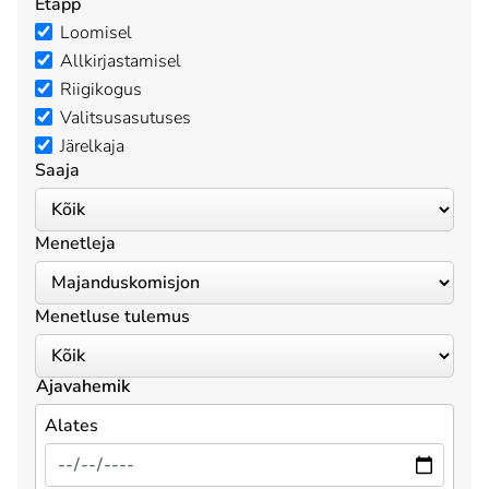
Etapp
Loomisel
Allkirjastamisel
Riigikogus
Valitsusasutuses
Järelkaja
Saaja
Menetleja
Menetluse tulemus
Ajavahemik
Alates