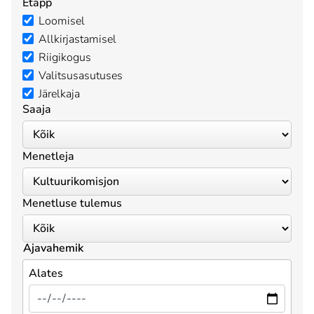
Etapp
Loomisel
Allkirjastamisel
Riigikogus
Valitsusasutuses
Järelkaja
Saaja
Menetleja
Menetluse tulemus
Ajavahemik
Alates