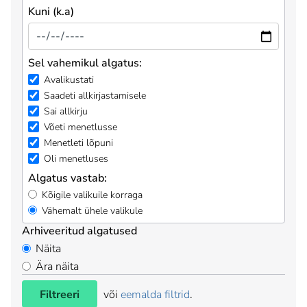
Kuni (k.a)
Sel vahemikul algatus:
Avalikustati
Saadeti allkirjastamisele
Sai allkirju
Võeti menetlusse
Menetleti lõpuni
Oli menetluses
Algatus vastab:
Kõigile valikuile korraga
Vähemalt ühele valikule
Arhiveeritud algatused
Näita
Ära näita
Filtreeri
või
eemalda filtrid
.