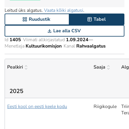
Leitud üks algatus.
Vaata kõiki algatusi
.
Ruudustik
Tabel
Lae alla CSV
Id
1405
Viimati allkirjastatud
1.09.2024
—
Menetleja
Kultuurikomisjon
Kanal
Rahvaalgatus
Pealkiri
Saaja
Alg
2025
Eesti kool on eesti keele kodu
Riigikogule
Trii
Ter