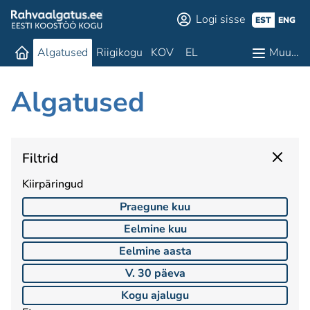
Logi sisse
EST
ENG
Algatused
Riigikogu
KOV
EL
Muu…
Algatused
Filtrid
Kiirpäringud
Praegune kuu
Eelmine kuu
Eelmine aasta
V. 30 päeva
Kogu ajalugu