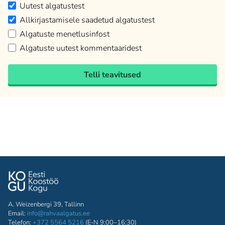
Uutest algatustest
Allkirjastamisele saadetud algatustest
Algatuste menetlusinfost
Algatuste uutest kommentaaridest
Telli teavitused
A. Weizenbergi 39, Tallinn
Email:
info@rahvaalgatus.ee
Telefon:
+372 5564 5216
(E-N 9:00–16:30)