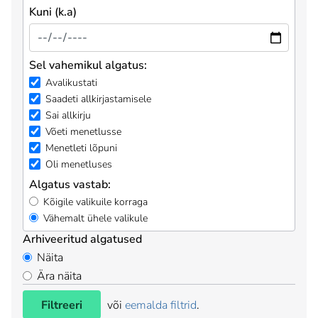
Kuni (k.a)
Sel vahemikul algatus:
Avalikustati
Saadeti allkirjastamisele
Sai allkirju
Võeti menetlusse
Menetleti lõpuni
Oli menetluses
Algatus vastab:
Kõigile valikuile korraga
Vähemalt ühele valikule
Arhiveeritud algatused
Näita
Ära näita
Filtreeri
või
eemalda filtrid
.