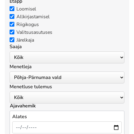
Etapp
Loomisel
Allkirjastamisel
Riigikogus
Valitsusasutuses
Järelkaja
Saaja
Menetleja
Menetluse tulemus
Ajavahemik
Alates