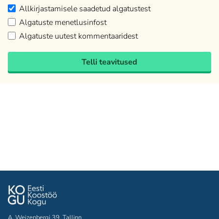
Allkirjastamisele saadetud algatustest
Algatuste menetlusinfost
Algatuste uutest kommentaaridest
Telli teavitused
A. Weizenbergi 39, Tallinn