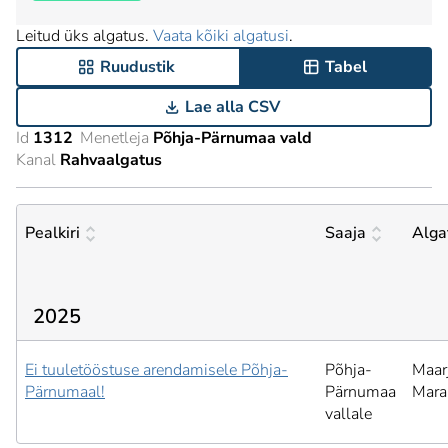
Leitud üks algatus.
Vaata kõiki algatusi
.
Ruudustik
Tabel
Lae alla CSV
Id
1312
Menetleja
Põhja-Pärnumaa vald
Kanal
Rahvaalgatus
Pealkiri
Saaja
Alga
2025
Ei tuuletööstuse arendamisele Põhja-
Põhja-
Maar
Pärnumaal!
Pärnumaa
Mara
vallale