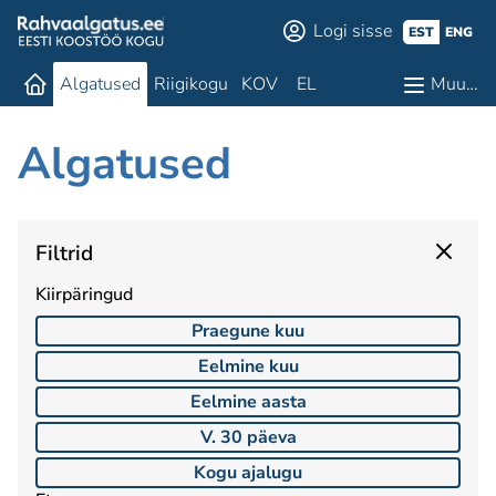
Logi sisse
EST
ENG
Algatused
Riigikogu
KOV
EL
Muu…
Algatused
Filtrid
Kiirpäringud
Praegune kuu
Eelmine kuu
Eelmine aasta
V. 30 päeva
Kogu ajalugu