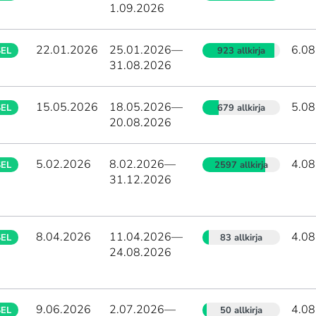
1.09.2026
22.01.2026
25.01.2026
—
6.08
SEL
923 allkirja
31.08.2026
15.05.2026
18.05.2026
—
5.08
SEL
679 allkirja
20.08.2026
5.02.2026
8.02.2026
—
4.08
SEL
2597 allkirja
31.12.2026
8.04.2026
11.04.2026
—
4.08
SEL
83 allkirja
24.08.2026
9.06.2026
2.07.2026
—
4.08
SEL
50 allkirja