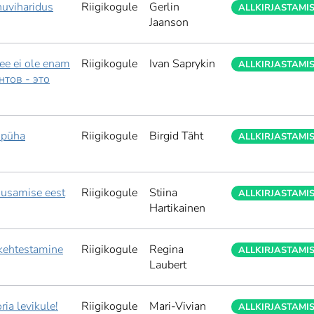
 huviharidus
Riigikogule
Gerlin
ALLKIRJASTAMI
Jaanson
ee ei ole enam
Riigikogule
Ivan Saprykin
ALLKIRJASTAMI
нтов - это
upüha
Riigikogule
Birgid Täht
ALLKIRJASTAMI
iusamise eest
Riigikogule
Stiina
ALLKIRJASTAMI
Hartikainen
 kehtestamine
Riigikogule
Regina
ALLKIRJASTAMI
Laubert
ia levikule!
Riigikogule
Mari-Vivian
ALLKIRJASTAMI