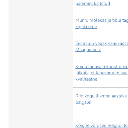
paremini kaitstud
Munn, mölakas ja tibla tag
kirjakeelde
Eesti lipu väljak väärikas
Maarjamäele
Koidu tänava rekonstrueer
jätkata, et tänavaruum saa
kvaliteetne
Riigikogu liikmed aastaks
palgale!
Kõigile võrdsed reeglid: 