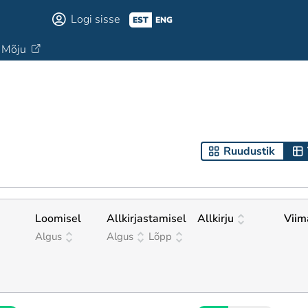
Logi sisse
EST
ENG
Mõju
Ruudustik
Loomisel
Allkirjastamisel
Allkirju
Viima
Algus
Algus
Lõpp