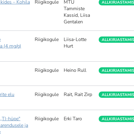
ikides – Kohila
Riigikogule
MTÜ
ALLKIRJASTAMI
Tammiste
Kassid,
Liisa
Gentalen
e
Riigikogule
Liisa-Lotte
ALLKIRJASTAMI
ra (4 mg/g)
Hurt
Riigikogule
Heino Rull
ALLKIRJASTAMI
ite elu
Riigikogule
Rait,
Rait Zirp
ALLKIRJASTAMI
,,TI-hüpe"
Riigikogule
Erki Taro
ALLKIRJASTAMI
u arendusele ja
e