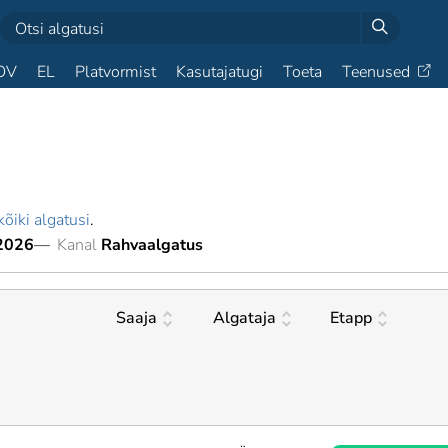
OV
EL
Platvormist
Kasutajatugi
Toeta
Teenused
kõiki algatusi
.
2026
—
Kanal
Rahvaalgatus
Saaja
Algataja
Etapp