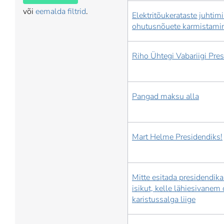
või
eemalda filtrid
.
Elektritõukerataste juhtim
ohutusnõuete karmistami
Riho Ühtegi Vabariigi Pre
Pangad maksu alla
Mart Helme Presidendiks!
Mitte esitada presidendik
isikut, kelle lähiesivanem
karistussalga liige