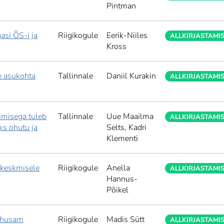
Pintman
asi ÕS-i ja
Riigikogule
Eerik-Niiles
ALLKIRJASTAMI
Kross
se asukohta
Tallinnale
Daniil Kurakin
ALLKIRJASTAMI
imisega tuleb
Tallinnale
Uue Maailma
ALLKIRJASTAMI
ks ohutu ja
Selts,
Kadri
Klementi
 keskmisele
Riigikogule
Anella
ALLKIRJASTAMI
Hannus-
Põikel
tõhusam
Riigikogule
Madis Sütt
ALLKIRJASTAMI