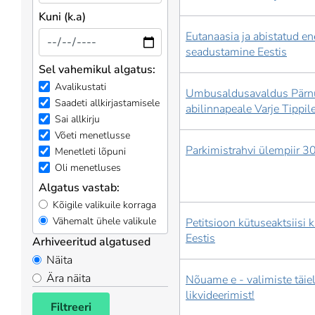
Kuni (k.a)
Eutanaasia ja abistatud e
seadustamine Eestis
Sel vahemikul algatus:
Avalikustati
Umbusaldusavaldus Pärn
Saadeti allkirjastamisele
abilinnapeale Varje Tippile
Sai allkirju
Võeti menetlusse
Parkimistrahvi ülempiir 3
Menetleti lõpuni
Oli menetluses
Algatus vastab:
Kõigile valikuile korraga
Vähemalt ühele valikule
Petitsioon kütuseaktsiisi
Eestis
Arhiveeritud algatused
Näita
Ära näita
Nõuame e - valimiste täie
likvideerimist!
Filtreeri