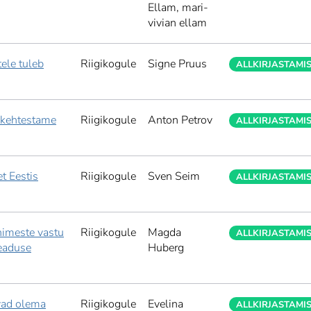
Ellam,
mari-
vivian ellam
tele tuleb
Riigikogule
Signe Pruus
ALLKIRJASTAMI
 kehtestame
Riigikogule
Anton Petrov
ALLKIRJASTAMI
t Eestis
Riigikogule
Sven Seim
ALLKIRJASTAMI
nimeste vastu
Riigikogule
Magda
ALLKIRJASTAMI
seaduse
Huberg
vad olema
Riigikogule
Evelina
ALLKIRJASTAMI