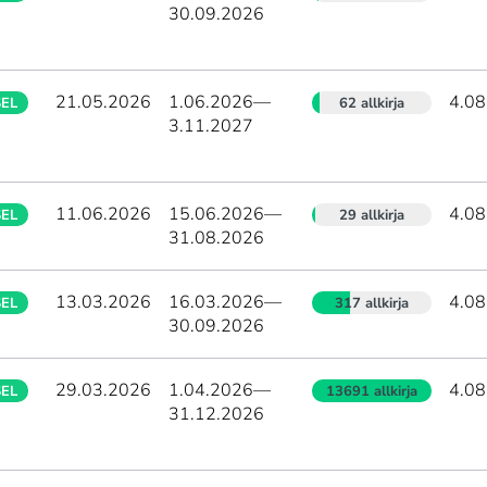
30.09.2026
21.05.2026
1.06.2026
—
4.08
SEL
62 allkirja
3.11.2027
11.06.2026
15.06.2026
—
4.08
SEL
29 allkirja
31.08.2026
13.03.2026
16.03.2026
—
4.08
SEL
317 allkirja
30.09.2026
29.03.2026
1.04.2026
—
4.08
SEL
13691 allkirja
31.12.2026