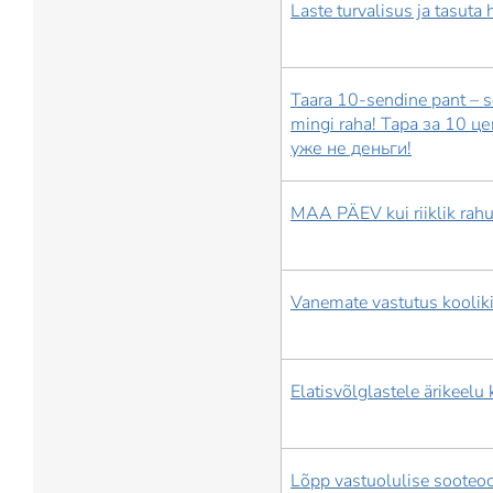
Laste turvalisus ja tasuta
Taara 10-sendine pant – s
mingi raha! Тара за 10 це
уже не деньги!
MAA PÄEV kui riiklik rah
Vanemate vastutus koolik
Elatisvõlglastele ärikeelu
Lõpp vastuolulise sooteoor