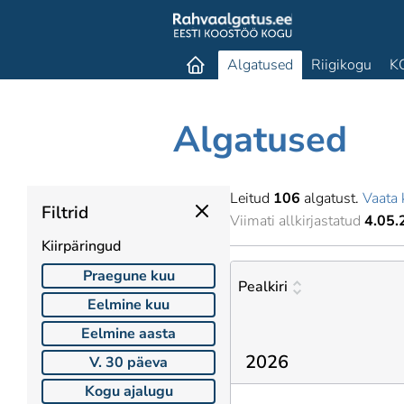
Algatused
Riigikogu
K
Algatused
Leitud
106
algatust.
Vaata 
Filtrid
Viimati allkirjastatud
4.05.
Kiirpäringud
Praegune kuu
Pealkiri
Eelmine kuu
Eelmine aasta
2026
V. 30 päeva
Kogu ajalugu