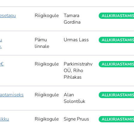
nesetapu
Riigikogule
Tamara
ALLKIRJASTAMI
Gordina
u
Pärnu
Urmas Lass
ALLKIRJASTAMI
.
linnale
0€
Riigikogule
Parkimistrahv
ALLKIRJASTAMI
OÜ,
Riho
Pihlakas
 kaotamiseks
Riigikogule
Alan
ALLKIRJASTAMI
Solontšuk
likku
Riigikogule
Signe Pruus
ALLKIRJASTAMI