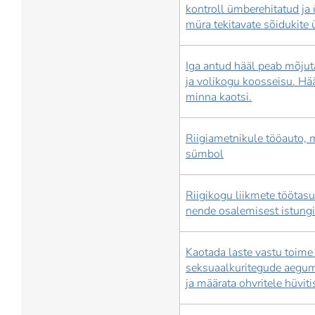
kontroll ümberehitatud ja
müra tekitavate sõidukite 
Iga antud hääl peab mõju
ja volikogu koosseisu. Hää
minna kaotsi.
Riigiametnikule tööauto, m
sümbol
Riigikogu liikmete töötas
nende osalemisest istungi
Kaotada laste vastu toim
seksuaalkuritegude aegumi
ja määrata ohvritele hüviti