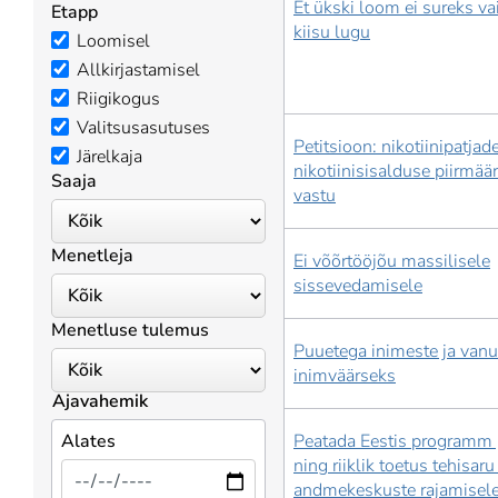
Et ükski loom ei sureks va
Etapp
kiisu lugu
Loomisel
Allkirjastamisel
Riigikogus
Valitsusasutuses
Petitsioon: nikotiinipatjad
Järelkaja
nikotiinisisalduse piirmää
Saaja
vastu
Menetleja
Ei võõrtööjõu massilisele
sissevedamisele
Menetluse tulemus
Puuetega inimeste ja vanur
inimväärseks
Ajavahemik
Alates
Peatada Eestis programm 
ning riiklik toetus tehisar
andmekeskuste rajamisel