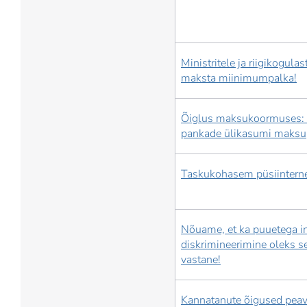
Ministritele ja riigikogulas
maksta miinimumpalka!
Õiglus maksukoormuses:
pankade ülikasumi maksu
Taskukohasem püsiinterne
Nõuame, et ka puuetega i
diskrimineerimine oleks 
vastane!
Kannatanute õigused pea