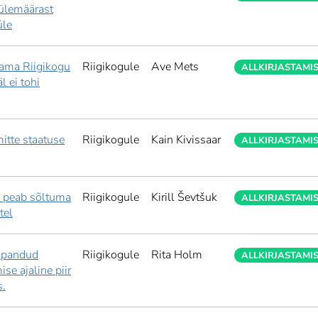
 ülemäärast
üle
tama Riigikogu
Riigikogule
Ave Mets
ALLKIRJASTAMI
l ei tohi
itte staatuse
Riigikogule
Kain Kivissaar
ALLKIRJASTAMI
u peab sõltuma
Riigikogule
Kirill Ševtšuk
ALLKIRJASTAMI
tel
e pandud
Riigikogule
Rita Holm
ALLKIRJASTAMI
se ajaline piir
s.