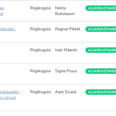
ise
Riigikogule
Nikita
ALLKIRJASTAMI
ne
Buksbaum
sidendiks
Riigikogule
Ragnar Pikkel
ALLKIRJASTAMI
Riigikogule
Ivari Mäeots
ALLKIRJASTAMI
Riigikogule
Signe Pruus
ALLKIRJASTAMI
andidaadiks
Riigikogule
Aare Sisask
ALLKIRJASTAMI
 on olnud