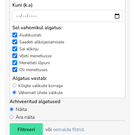
Kuni (k.a)
Sel vahemikul algatus:
Avalikustati
Saadeti allkirjastamisele
Sai allkirju
Võeti menetlusse
Menetleti lõpuni
Oli menetluses
Algatus vastab:
Kõigile valikuile korraga
Vähemalt ühele valikule
Arhiveeritud algatused
Näita
Ära näita
Filtreeri
või
eemalda filtrid
.