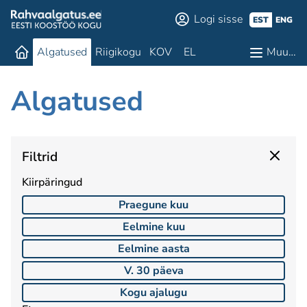
Logi sisse
EST
ENG
Algatused
Riigikogu
KOV
EL
Muu…
Algatused
Filtrid
Kiirpäringud
Praegune kuu
Eelmine kuu
Eelmine aasta
V. 30 päeva
Kogu ajalugu