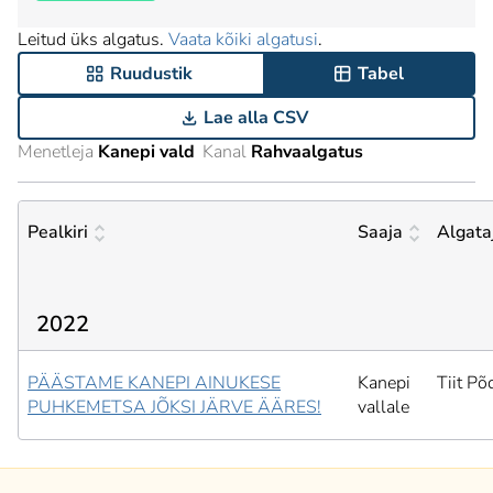
Leitud üks algatus.
Vaata kõiki algatusi
.
Ruudustik
Tabel
Lae alla CSV
Menetleja
Kanepi vald
Kanal
Rahvaalgatus
Pealkiri
Saaja
Algata
2022
PÄÄSTAME KANEPI AINUKESE
Kanepi
Tiit Põ
PUHKEMETSA JÕKSI JÄRVE ÄÄRES!
vallale