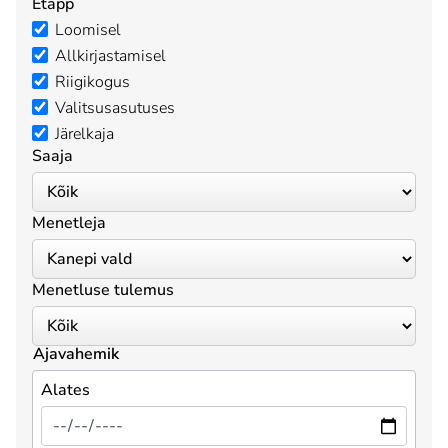
Etapp
Loomisel
Allkirjastamisel
Riigikogus
Valitsusasutuses
Järelkaja
Saaja
Menetleja
Menetluse tulemus
Ajavahemik
Alates