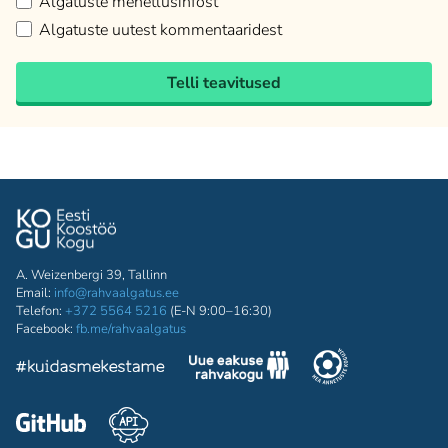
Algatuste menetlusinfost
Algatuste uutest kommentaaridest
Telli teavitused
A. Weizenbergi 39, Tallinn
Email:
info@rahvaalgatus.ee
Telefon:
+372 5564 5216
(E-N 9:00–16:30)
Facebook:
fb.me/rahvaalgatus