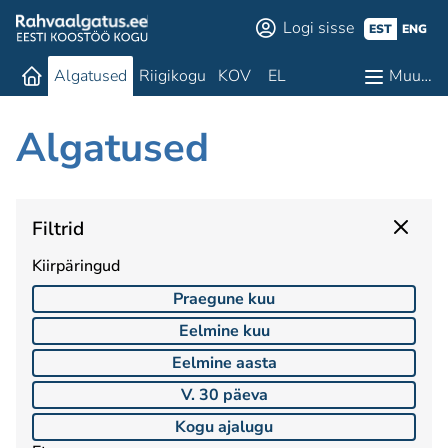
Logi sisse
EST
ENG
Algatused
Riigikogu
KOV
EL
Muu…
Algatused
Filtrid
Kiirpäringud
Praegune kuu
Eelmine kuu
Eelmine aasta
V. 30 päeva
Kogu ajalugu