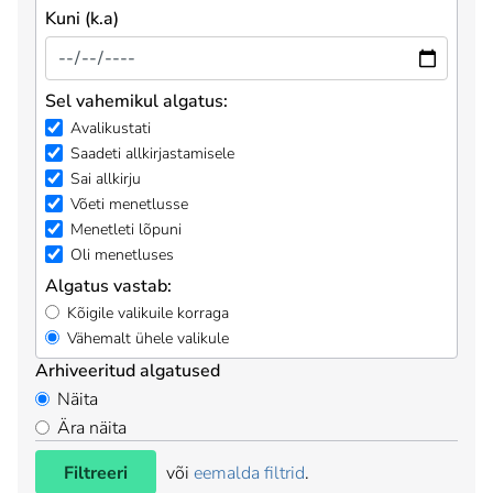
Kuni (k.a)
Sel vahemikul algatus:
Avalikustati
Saadeti allkirjastamisele
Sai allkirju
Võeti menetlusse
Menetleti lõpuni
Oli menetluses
Algatus vastab:
Kõigile valikuile korraga
Vähemalt ühele valikule
Arhiveeritud algatused
Näita
Ära näita
Filtreeri
või
eemalda filtrid
.