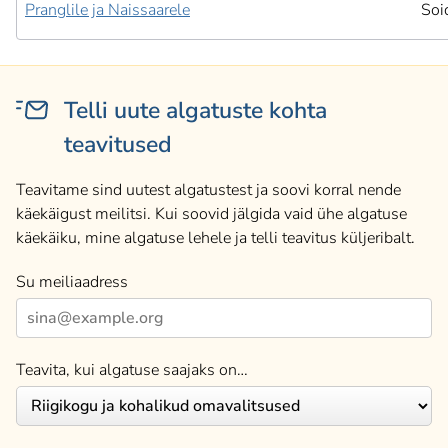
Pranglile ja Naissaarele
Soi
Telli uute algatuste kohta
teavitused
Teavitame sind uutest algatustest ja soovi korral nende
käekäigust meilitsi. Kui soovid jälgida vaid ühe algatuse
käekäiku, mine algatuse lehele ja telli teavitus küljeribalt.
Su meiliaadress
Teavita, kui algatuse saajaks on…