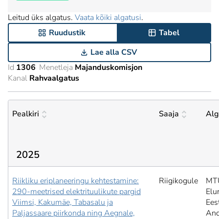
Leitud üks algatus.
Vaata kõiki algatusi
.
Ruudustik
Tabel
Lae alla CSV
Id
1306
Menetleja
Majanduskomisjon
Kanal
Rahvaalgatus
Pealkiri
Saaja
Alg
2025
Riikliku eriplaneeringu kehtestamine:
Riigikogule
MT
290-meetrised elektrituulikute pargid
Elu
Viimsi, Kakumäe, Tabasalu ja
Ees
Paljassaare piirkonda ning Aegnale,
And