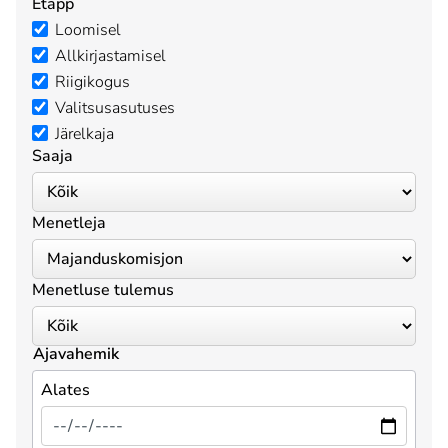
Etapp
Loomisel
Allkirjastamisel
Riigikogus
Valitsusasutuses
Järelkaja
Saaja
Menetleja
Menetluse tulemus
Ajavahemik
Alates