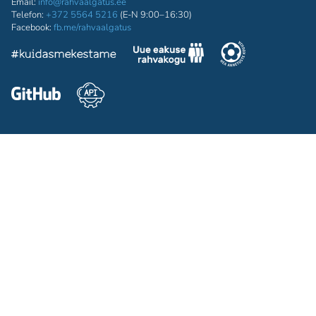
Email:
info@rahvaalgatus.ee
Telefon:
+372 5564 5216
(E-N 9:00–16:30)
Facebook:
fb.me/rahvaalgatus