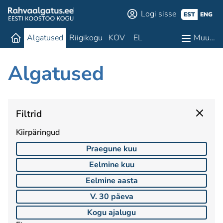
Logi sisse
EST
ENG
Algatused
Riigikogu
KOV
EL
Muu…
Algatused
Filtrid
Kiirpäringud
Praegune kuu
Eelmine kuu
Eelmine aasta
V. 30 päeva
Kogu ajalugu