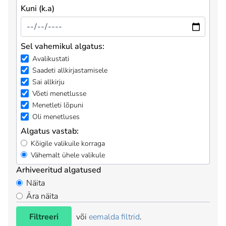
Kuni (k.a)
Sel vahemikul algatus:
Avalikustati
Saadeti allkirjastamisele
Sai allkirju
Võeti menetlusse
Menetleti lõpuni
Oli menetluses
Algatus vastab:
Kõigile valikuile korraga
Vähemalt ühele valikule
Arhiveeritud algatused
Näita
Ära näita
Filtreeri
või
eemalda filtrid
.