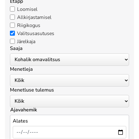
Etapp
Loomisel
Allkirjastamisel
Riigikogus
Valitsusasutuses
Järelkaja
Saaja
Menetleja
Menetluse tulemus
Ajavahemik
Alates