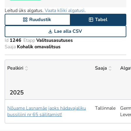
Leitud üks algatus.
Vaata kõiki algatusi
.
Ruudustik
Tabel
Lae alla CSV
Id
1246
Etapp
Valitsusasutuses
Saaja
Kohalik omavalitsus
Pealkiri
Saaja
Alga
2025
Nõuame Lasnamäe jaoks hädavajaliku
Tallinnale
Ger
bussiliini nr 65 säilitamist!
Leve