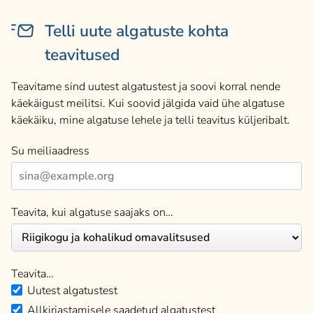
Telli uute algatuste kohta
teavitused
Teavitame sind uutest algatustest ja soovi korral nende
käekäigust meilitsi. Kui soovid jälgida vaid ühe algatuse
käekäiku, mine algatuse lehele ja telli teavitus küljeribalt.
Su meiliaadress
Teavita, kui algatuse saajaks on…
Teavita…
Uutest algatustest
Allkirjastamisele saadetud algatustest