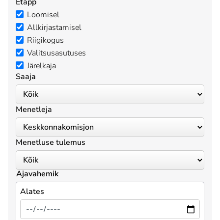
Etapp
Loomisel
Allkirjastamisel
Riigikogus
Valitsusasutuses
Järelkaja
Saaja
Menetleja
Menetluse tulemus
Ajavahemik
Alates