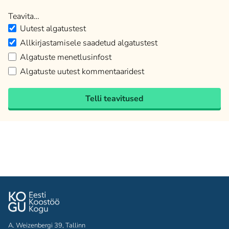
Teavita…
Uutest algatustest
Allkirjastamisele saadetud algatustest
Algatuste menetlusinfost
Algatuste uutest kommentaaridest
Telli teavitused
A. Weizenbergi 39, Tallinn