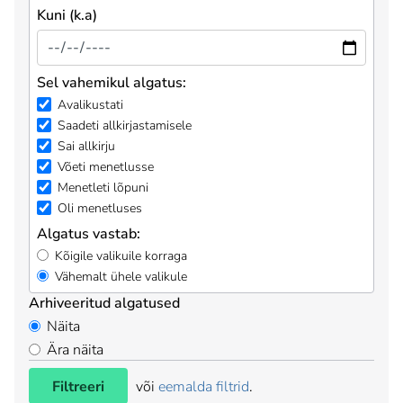
Kuni (k.a)
Sel vahemikul algatus:
Avalikustati
Saadeti allkirjastamisele
Sai allkirju
Võeti menetlusse
Menetleti lõpuni
Oli menetluses
Algatus vastab:
Kõigile valikuile korraga
Vähemalt ühele valikule
Arhiveeritud algatused
Näita
Ära näita
Filtreeri
või
eemalda filtrid
.