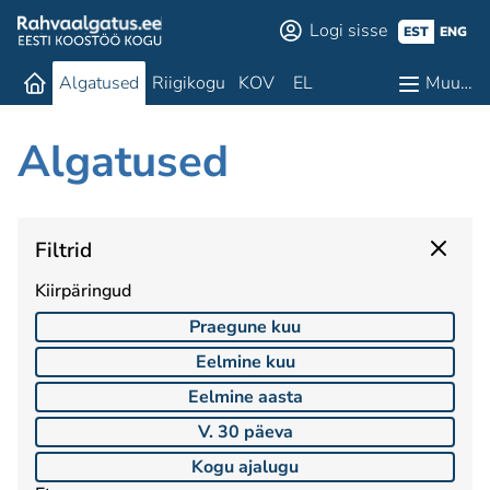
Logi sisse
EST
ENG
Algatused
Riigikogu
KOV
EL
Muu…
Algatused
Filtrid
Kiirpäringud
Praegune kuu
Eelmine kuu
Eelmine aasta
V. 30 päeva
Kogu ajalugu