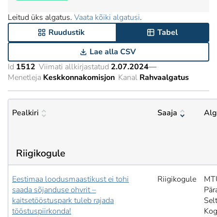
Leitud üks algatus.
Vaata kõiki algatusi
.
Ruudustik
Tabel
Lae alla CSV
Id
1512
Viimati allkirjastatud
2.07.2024
—
Menetleja
Keskkonnakomisjon
Kanal
Rahvaalgatus
Pealkiri
Saaja
Alg
Riigikogule
Eestimaa loodusmaastikust ei tohi
Riigikogule
MT
saada sõjanduse ohvrit –
Pär
kaitsetööstuspark tuleb rajada
Sel
tööstuspiirkonda!
Kog