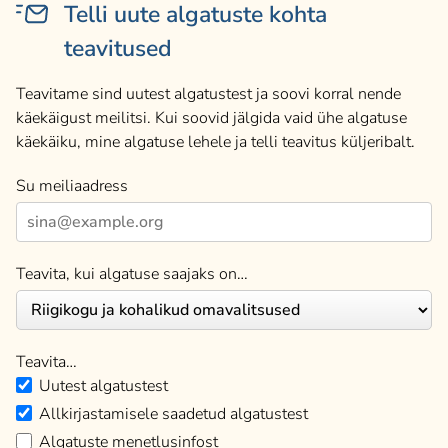
Telli uute algatuste kohta
teavitused
Teavitame sind uutest algatustest ja soovi korral nende
käekäigust meilitsi. Kui soovid jälgida vaid ühe algatuse
käekäiku, mine algatuse lehele ja telli teavitus küljeribalt.
Su meiliaadress
Teavita, kui algatuse saajaks on…
Teavita…
Uutest algatustest
Allkirjastamisele saadetud algatustest
Algatuste menetlusinfost