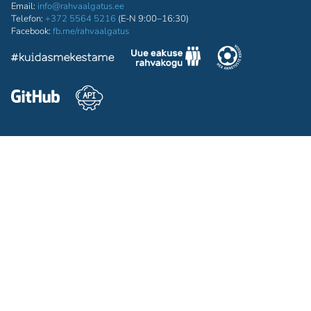
Email:
info@rahvaalgatus.ee
Telefon:
+372 5564 5216
(E-N 9:00–16:30)
Facebook:
fb.me/rahvaalgatus