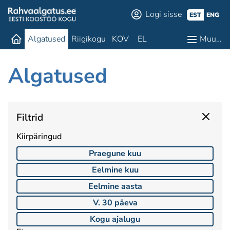
Logi sisse
EST
ENG
Algatused
Riigikogu
KOV
EL
Muu…
Algatused
Filtrid
Kiirpäringud
Praegune kuu
Eelmine kuu
Eelmine aasta
V. 30 päeva
Kogu ajalugu