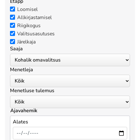
Etapp
Loomisel
Allkirjastamisel
Riigikogus
Valitsusasutuses
Järelkaja
Saaja
Menetleja
Menetluse tulemus
Ajavahemik
Alates