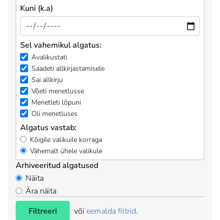
Kuni (k.a)
Sel vahemikul algatus:
Avalikustati
Saadeti allkirjastamisele
Sai allkirju
Võeti menetlusse
Menetleti lõpuni
Oli menetluses
Algatus vastab:
Kõigile valikuile korraga
Vähemalt ühele valikule
Arhiveeritud algatused
Näita
Ära näita
Filtreeri
või
eemalda filtrid
.