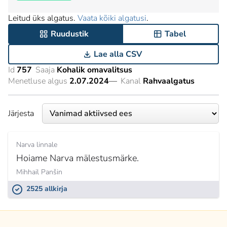
Leitud üks algatus.
Vaata kõiki algatusi
.
Ruudustik
Tabel
Lae alla CSV
Id
757
Saaja
Kohalik omavalitsus
Menetluse algus
2.07.2024
—
Kanal
Rahvaalgatus
Järjesta
Narva linnale
Hoiame Narva mälestusmärke.
Mihhail Panšin
2525 allkirja