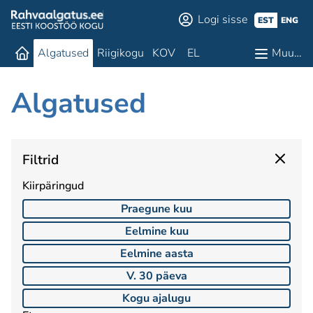
Logi sisse
EST
ENG
Algatused
Riigikogu
KOV
EL
Muu…
Algatused
Filtrid
Kiirpäringud
Praegune kuu
Eelmine kuu
Eelmine aasta
V. 30 päeva
Kogu ajalugu