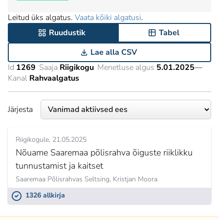
Leitud üks algatus.
Vaata kõiki algatusi
.
Ruudustik
Tabel
Lae alla CSV
Id
1269
Saaja
Riigikogu
Menetluse algus
5.01.2025
—
Kanal
Rahvaalgatus
Järjesta
Riigikogule
21.05.2025
Nõuame Saaremaa põlisrahva õiguste riiklikku
tunnustamist ja kaitset
Saaremaa Põlisrahvas Seltsing,
Kristjan Moora
1326 allkirja