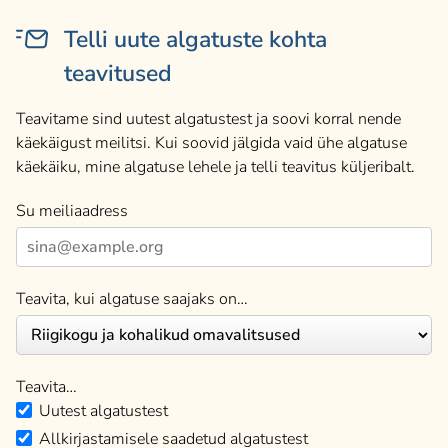
Telli uute algatuste kohta
teavitused
Teavitame sind uutest algatustest ja soovi korral nende
käekäigust meilitsi. Kui soovid jälgida vaid ühe algatuse
käekäiku, mine algatuse lehele ja telli teavitus küljeribalt.
Su meiliaadress
Teavita, kui algatuse saajaks on…
Teavita…
Uutest algatustest
Allkirjastamisele saadetud algatustest