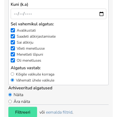
Kuni (k.a)
Sel vahemikul algatus:
Avalikustati
Saadeti allkirjastamisele
Sai allkirju
Võeti menetlusse
Menetleti lõpuni
Oli menetluses
Algatus vastab:
Kõigile valikuile korraga
Vähemalt ühele valikule
Arhiveeritud algatused
Näita
Ära näita
Filtreeri
või
eemalda filtrid
.