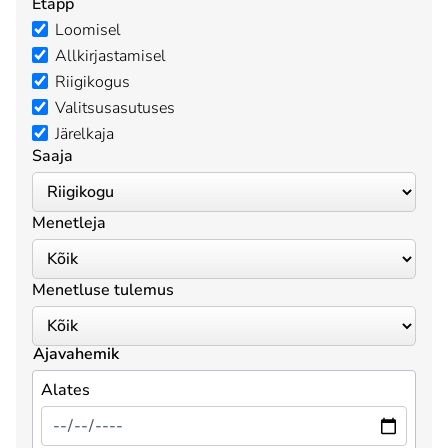
Etapp
Loomisel
Allkirjastamisel
Riigikogus
Valitsusasutuses
Järelkaja
Saaja
Menetleja
Menetluse tulemus
Ajavahemik
Alates