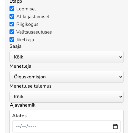
Etapp
Loomisel
Allkirjastamisel
Riigikogus
Valitsusasutuses
Järelkaja
Saaja
Menetleja
Menetluse tulemus
Ajavahemik
Alates