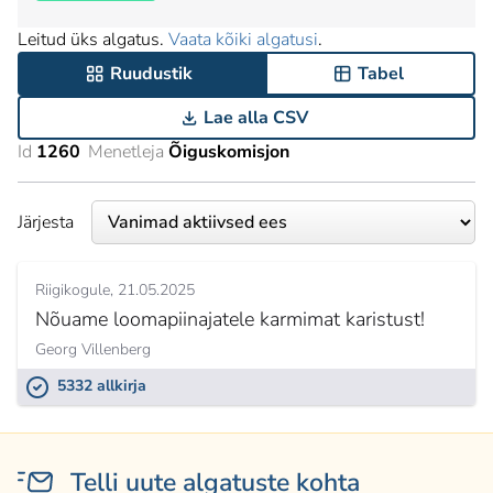
Leitud üks algatus.
Vaata kõiki algatusi
.
Ruudustik
Tabel
Lae alla CSV
Id
1260
Menetleja
Õiguskomisjon
Järjesta
Riigikogule
21.05.2025
Nõuame loomapiinajatele karmimat karistust!
Georg Villenberg
5332 allkirja
Telli uute algatuste kohta