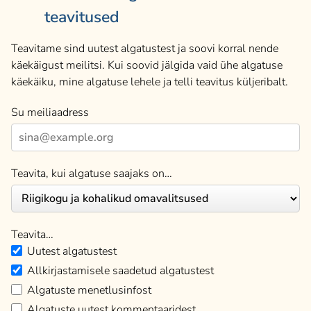
teavitused
Teavitame sind uutest algatustest ja soovi korral nende
käekäigust meilitsi. Kui soovid jälgida vaid ühe algatuse
käekäiku, mine algatuse lehele ja telli teavitus küljeribalt.
Su meiliaadress
Teavita, kui algatuse saajaks on…
Teavita…
Uutest algatustest
Allkirjastamisele saadetud algatustest
Algatuste menetlusinfost
Algatuste uutest kommentaaridest