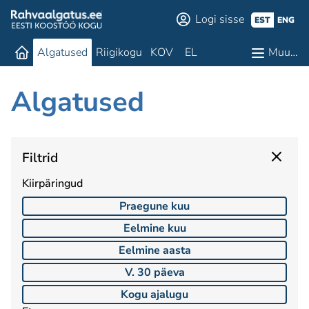
Logi sisse
EST
ENG
Algatused
Riigikogu
KOV
EL
Muu…
Algatused
Filtrid
Kiirpäringud
Praegune kuu
Eelmine kuu
Eelmine aasta
V. 30 päeva
Kogu ajalugu