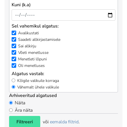
Kuni (k.a)
Sel vahemikul algatus:
Avalikustati
Saadeti allkirjastamisele
Sai allkirju
Võeti menetlusse
Menetleti lõpuni
Oli menetluses
Algatus vastab:
Kõigile valikuile korraga
Vähemalt ühele valikule
Arhiveeritud algatused
Näita
Ära näita
Filtreeri
või
eemalda filtrid
.