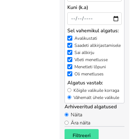
Kuni (k.a)
Sel vahemikul algatus:
Avalikustati
Saadeti allkirjastamisele
Sai allkirju
Võeti menetlusse
Menetleti lõpuni
Oli menetluses
Algatus vastab:
Kõigile valikuile korraga
Vähemalt ühele valikule
Arhiveeritud algatused
Näita
Ära näita
Filtreeri