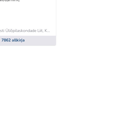
sti Üliõpilaskondade Liit,
Katariina Järve
7862 allkirja