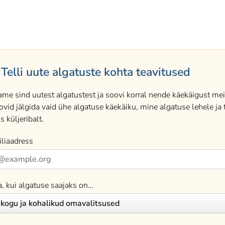
Telli uute algatuste kohta teavitused
ame sind uutest algatustest ja soovi korral nende käekäigust meil
ovid jälgida vaid ühe algatuse käekäiku, mine algatuse lehele ja t
s küljeribalt.
liaadress
a, kui algatuse saajaks on…