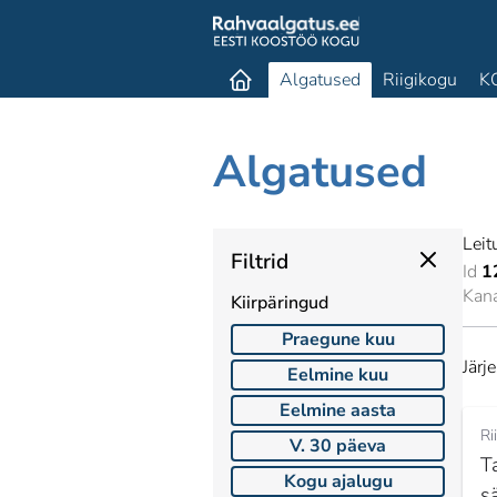
Algatused
Riigikogu
K
Algatused
Leit
Filtrid
Id
1
Kan
Kiirpäringud
Praegune kuu
Järj
Eelmine kuu
Eelmine aasta
Ri
V. 30 päeva
T
Kogu ajalugu
s