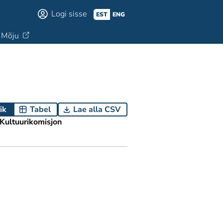
Logi sisse
EST
ENG
Mõju
ik
Tabel
Lae alla CSV
Kultuurikomisjon