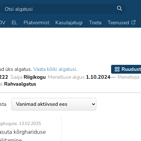
OV
EL
Platvormist
Kasutajatugi
Toeta
Teenused
ud üks algatus.
Vaata kõiki algatusi
.
Ruudust
222
Saaja
Riigikogu
Menetluse algus
1.10.2024
—
Menetleja
al
Rahvaalgatus
esta
igikogule
13.02.2025
asuta kõrghariduse
äilitamine