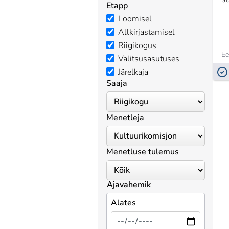
Etapp
Loomisel
Allkirjastamisel
Riigikogus
Ee
Valitsusasutuses
Järelkaja
Saaja
Menetleja
Menetluse tulemus
Ajavahemik
Alates