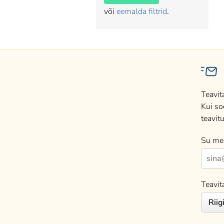
või
eemalda filtrid
.
Teavit
Kui so
teavitu
Su mei
Teavit