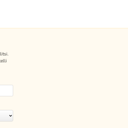
itsi.
elli