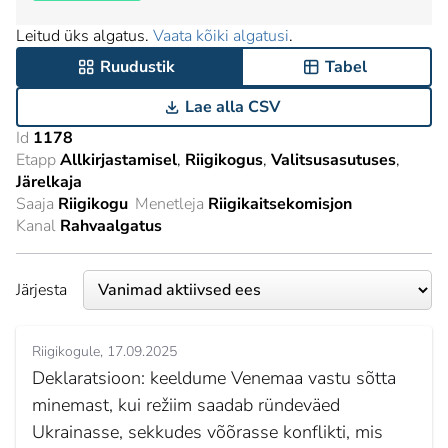
Leitud üks algatus.
Vaata kõiki algatusi
.
Ruudustik
Tabel
Lae alla CSV
Id
1178
Etapp
Allkirjastamisel
Riigikogus
Valitsusasutuses
Järelkaja
Saaja
Riigikogu
Menetleja
Riigikaitsekomisjon
Kanal
Rahvaalgatus
Järjesta
Riigikogule
17.09.2025
Deklaratsioon: keeldume Venemaa vastu sõtta
minemast, kui režiim saadab ründeväed
Ukrainasse, sekkudes võõrasse konflikti, mis