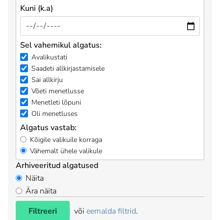
Kuni (k.a)
Sel vahemikul algatus:
Avalikustati
Saadeti allkirjastamisele
Sai allkirju
Võeti menetlusse
Menetleti lõpuni
Oli menetluses
Algatus vastab:
Kõigile valikuile korraga
Vähemalt ühele valikule
Arhiveeritud algatused
Näita
Ära näita
Filtreeri
või
eemalda filtrid
.