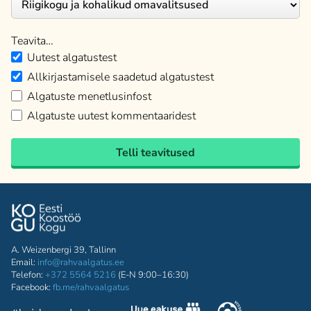
Teavita…
Uutest algatustest
Allkirjastamisele saadetud algatustest
Algatuste menetlusinfost
Algatuste uutest kommentaaridest
Telli teavitused
A. Weizenbergi 39, Tallinn
Email:
info@rahvaalgatus.ee
Telefon:
+372 5564 5216
(E-N 9:00–16:30)
Facebook:
fb.me/rahvaalgatus