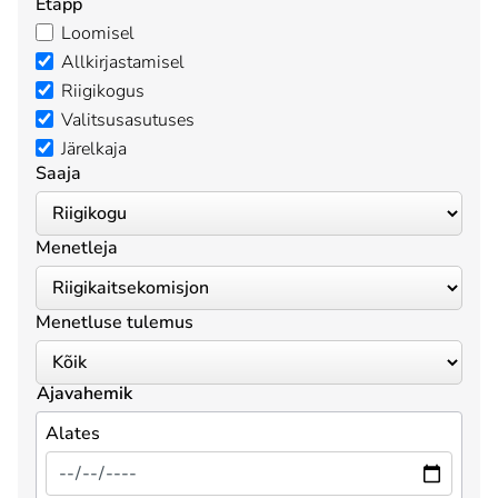
Etapp
Loomisel
Allkirjastamisel
Riigikogus
Valitsusasutuses
Järelkaja
Saaja
Menetleja
Menetluse tulemus
Ajavahemik
Alates