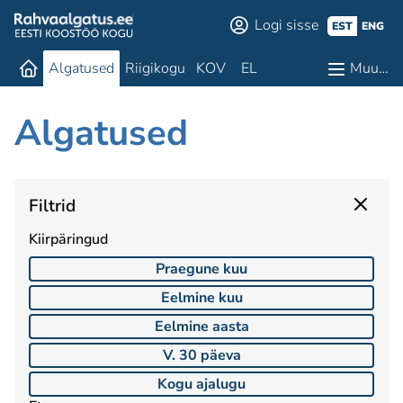
Logi sisse
EST
ENG
Algatused
Riigikogu
KOV
EL
Muu…
Algatused
Filtrid
Kiirpäringud
Praegune kuu
Eelmine kuu
Eelmine aasta
V. 30 päeva
Kogu ajalugu