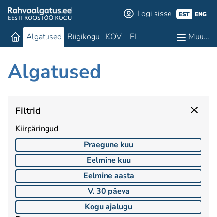
Logi sisse
EST
ENG
Algatused
Riigikogu
KOV
EL
Muu…
Algatused
Filtrid
Kiirpäringud
Praegune kuu
Eelmine kuu
Eelmine aasta
V. 30 päeva
Kogu ajalugu