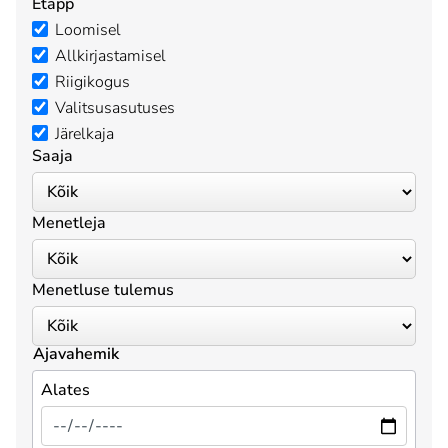
Etapp
Loomisel
Allkirjastamisel
Riigikogus
Valitsusasutuses
Järelkaja
Saaja
Menetleja
Menetluse tulemus
Ajavahemik
Alates