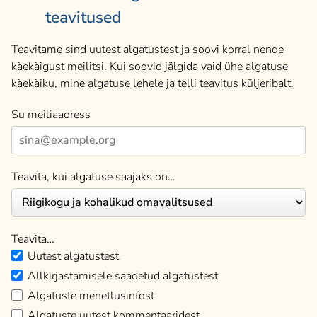
teavitused
Teavitame sind uutest algatustest ja soovi korral nende
käekäigust meilitsi. Kui soovid jälgida vaid ühe algatuse
käekäiku, mine algatuse lehele ja telli teavitus küljeribalt.
Su meiliaadress
Teavita, kui algatuse saajaks on…
Teavita…
Uutest algatustest
Allkirjastamisele saadetud algatustest
Algatuste menetlusinfost
Algatuste uutest kommentaaridest