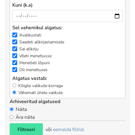
Kuni (k.a)
Sel vahemikul algatus:
Avalikustati
Saadeti allkirjastamisele
Sai allkirju
Võeti menetlusse
Menetleti lõpuni
Oli menetluses
Algatus vastab:
Kõigile valikuile korraga
Vähemalt ühele valikule
Arhiveeritud algatused
Näita
Ära näita
Filtreeri
või
eemalda filtrid
.