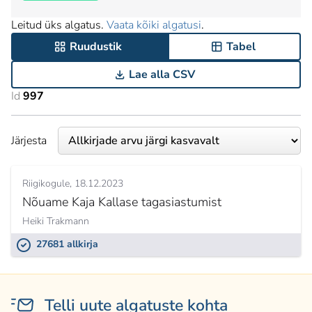
Leitud üks algatus.
Vaata kõiki algatusi
.
Ruudustik
Tabel
Lae alla CSV
Id
997
Järjesta
Riigikogule
18.12.2023
Nõuame Kaja Kallase tagasiastumist
Heiki Trakmann
27681 allkirja
Telli uute algatuste kohta