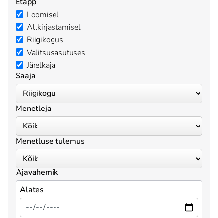
Etapp
Loomisel
Allkirjastamisel
Riigikogus
Valitsusasutuses
Järelkaja
Saaja
Menetleja
Menetluse tulemus
Ajavahemik
Alates