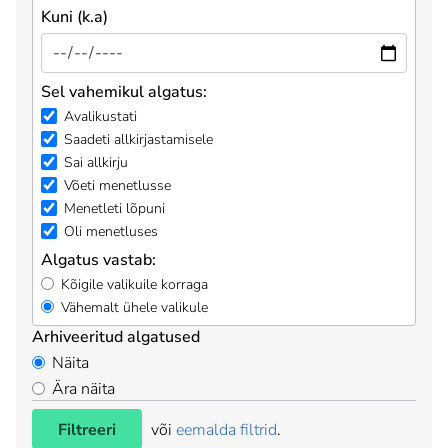
Kuni (k.a)
Sel vahemikul algatus:
Avalikustati
Saadeti allkirjastamisele
Sai allkirju
Võeti menetlusse
Menetleti lõpuni
Oli menetluses
Algatus vastab:
Kõigile valikuile korraga
Vähemalt ühele valikule
Arhiveeritud algatused
Näita
Ära näita
Filtreeri
või
eemalda filtrid
.