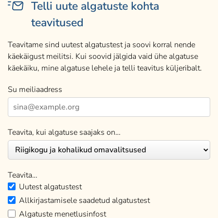
Telli uute algatuste kohta
teavitused
Teavitame sind uutest algatustest ja soovi korral nende
käekäigust meilitsi. Kui soovid jälgida vaid ühe algatuse
käekäiku, mine algatuse lehele ja telli teavitus küljeribalt.
Su meiliaadress
Teavita, kui algatuse saajaks on…
Teavita…
Uutest algatustest
Allkirjastamisele saadetud algatustest
Algatuste menetlusinfost