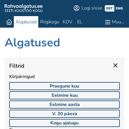
Logi sisse
EST
ENG
Algatused
Riigikogu
KOV
EL
Muu…
Algatused
Filtrid
Kiirpäringud
Praegune kuu
Eelmine kuu
Eelmine aasta
V. 30 päeva
Kogu ajalugu