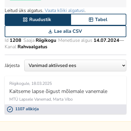
Leitud üks algatus.
Vaata kõiki algatusi
.
Ruudustik
Tabel
Lae alla CSV
Id
1208
Saaja
Riigikogu
Menetluse algus
14.07.2024
—
Kanal
Rahvaalgatus
Järjesta
Riigikogule
18.03.2025
Kaitseme lapse õigust mõlemale vanemale
MTÜ Lapsele Vanemad,
Marta Vibo
1107 allkirja