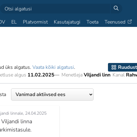
OV
EL
Platvormist
Kasutajatugi
Toeta
Teenused
ud üks algatus.
Vaata kõiki algatusi
.
Ruudust
etluse algus
11.02.2025
—
Menetleja
Viljandi linn
Kanal
Rahv
esta
ljandi linnale
24.04.2025
 Viljandi linna
arkimistasule.