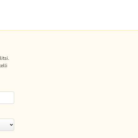
itsi.
elli