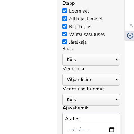
Etapp
Loomisel
Allkirjastamisel
A
Riigikogus
Valitsusasutuses
Järelkaja
Saaja
Menetleja
Menetluse tulemus
Ajavahemik
Alates