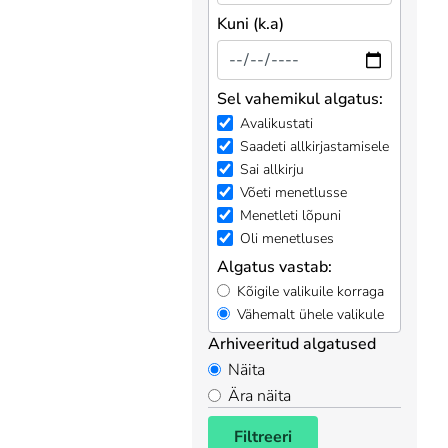
Kuni (k.a)
Sel vahemikul algatus:
Avalikustati
Saadeti allkirjastamisele
Sai allkirju
Võeti menetlusse
Menetleti lõpuni
Oli menetluses
Algatus vastab:
Kõigile valikuile korraga
Vähemalt ühele valikule
Arhiveeritud algatused
Näita
Ära näita
Filtreeri