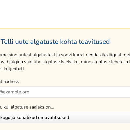
Telli uute algatuste kohta teavitused
ame sind uutest algatustest ja soovi korral nende käekäigust meil
ovid jälgida vaid ühe algatuse käekäiku, mine algatuse lehele ja t
s küljeribalt.
liaadress
a, kui algatuse saajaks on…