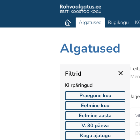
Algatused
Riigikogu
K
Algatused
Leit
Filtrid
Men
Kiirpäringud
Praegune kuu
Järj
Eelmine kuu
Eelmine aasta
Vi
Ei
V. 30 päeva
p
Kogu ajalugu