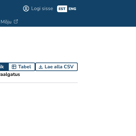
Logi sisse
EST
ENG
Mõju
ik
Tabel
Lae alla CSV
aalgatus