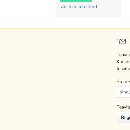
või
eemalda filtrid
.
Teavit
Kui so
teavitu
Su mei
Teavit