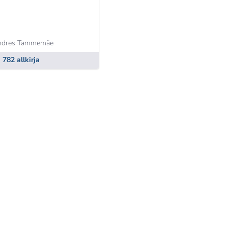
ndres Tammemäe
782 allkirja