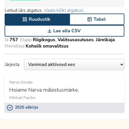
Leitud üks algatus.
Vaata kõiki algatusi
.
Ruudustik
Tabel
Lae alla CSV
Id
757
Etapp
Riigikogus
Valitsusasutuses
Järelkaja
Menetleja
Kohalik omavalitsus
Järjesta
Narva linnale
Hoiame Narva mälestusmärke.
Mihhail Panšin
2525 allkirja