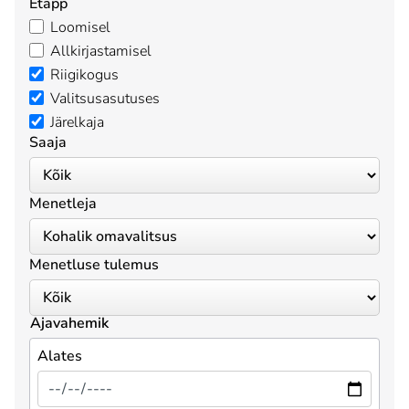
Etapp
Loomisel
Allkirjastamisel
Riigikogus
Valitsusasutuses
Järelkaja
Saaja
Menetleja
Menetluse tulemus
Ajavahemik
Alates