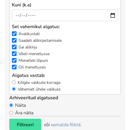
Kuni (k.a)
Sel vahemikul algatus:
Avalikustati
Saadeti allkirjastamisele
Sai allkirju
Võeti menetlusse
Menetleti lõpuni
Oli menetluses
Algatus vastab:
Kõigile valikuile korraga
Vähemalt ühele valikule
Arhiveeritud algatused
Näita
Ära näita
Filtreeri
või
eemalda filtrid
.