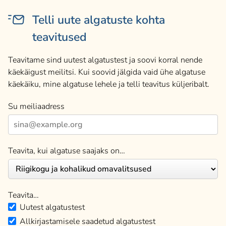
Telli uute algatuste kohta
teavitused
Teavitame sind uutest algatustest ja soovi korral nende
käekäigust meilitsi. Kui soovid jälgida vaid ühe algatuse
käekäiku, mine algatuse lehele ja telli teavitus küljeribalt.
Su meiliaadress
Teavita, kui algatuse saajaks on…
Teavita…
Uutest algatustest
Allkirjastamisele saadetud algatustest