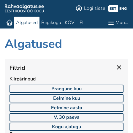
Logi sisse
EST
ENG
Algatused
Riigikogu
KOV
EL
Muu…
Algatused
Filtrid
Kiirpäringud
Praegune kuu
Eelmine kuu
Eelmine aasta
V. 30 päeva
Kogu ajalugu