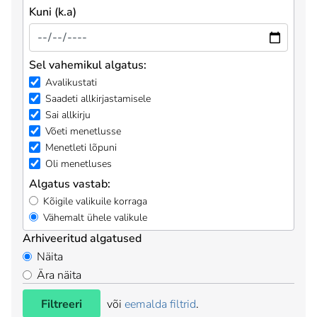
Kuni (k.a)
Sel vahemikul algatus:
Avalikustati
Saadeti allkirjastamisele
Sai allkirju
Võeti menetlusse
Menetleti lõpuni
Oli menetluses
Algatus vastab:
Kõigile valikuile korraga
Vähemalt ühele valikule
Arhiveeritud algatused
Näita
Ära näita
Filtreeri
või
eemalda filtrid
.