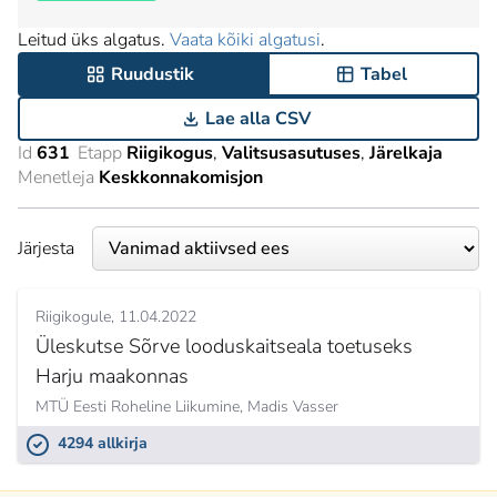
Leitud üks algatus.
Vaata kõiki algatusi
.
Ruudustik
Tabel
Lae alla CSV
Id
631
Etapp
Riigikogus
Valitsusasutuses
Järelkaja
Menetleja
Keskkonnakomisjon
Järjesta
Riigikogule
11.04.2022
Üleskutse Sõrve looduskaitseala toetuseks
Harju maakonnas
MTÜ Eesti Roheline Liikumine,
Madis Vasser
4294 allkirja