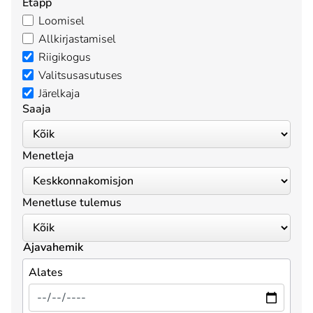
Etapp
Loomisel
Allkirjastamisel
Riigikogus
Valitsusasutuses
Järelkaja
Saaja
Menetleja
Menetluse tulemus
Ajavahemik
Alates