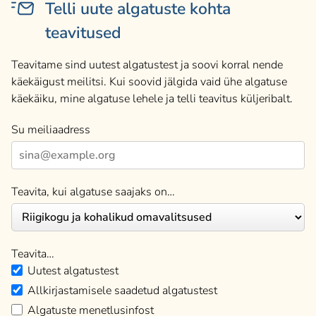
Telli uute algatuste kohta
teavitused
Teavitame sind uutest algatustest ja soovi korral nende
käekäigust meilitsi. Kui soovid jälgida vaid ühe algatuse
käekäiku, mine algatuse lehele ja telli teavitus küljeribalt.
Su meiliaadress
Teavita, kui algatuse saajaks on…
Teavita…
Uutest algatustest
Allkirjastamisele saadetud algatustest
Algatuste menetlusinfost