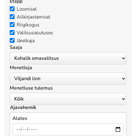
Etapp
Loomisel
Allkirjastamisel
Riigikogus
Valitsusasutuses
Järelkaja
Saaja
Menetleja
Menetluse tulemus
Ajavahemik
Alates