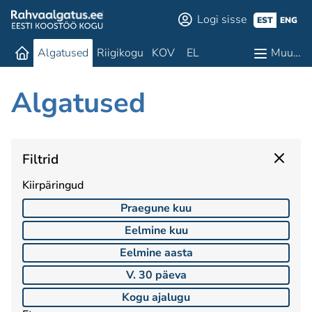
Logi sisse
EST
ENG
Algatused
Riigikogu
KOV
EL
Muu…
Algatused
Filtrid
Kiirpäringud
Praegune kuu
Eelmine kuu
Eelmine aasta
V. 30 päeva
Kogu ajalugu