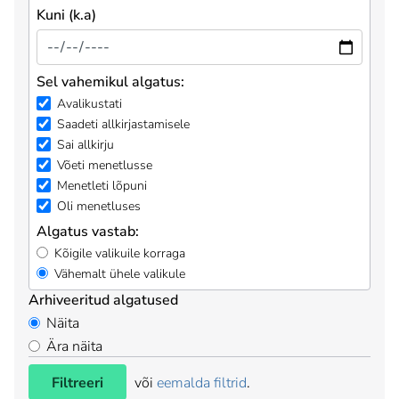
Kuni (k.a)
Sel vahemikul algatus:
Avalikustati
Saadeti allkirjastamisele
Sai allkirju
Võeti menetlusse
Menetleti lõpuni
Oli menetluses
Algatus vastab:
Kõigile valikuile korraga
Vähemalt ühele valikule
Arhiveeritud algatused
Näita
Ära näita
Filtreeri
või
eemalda filtrid
.