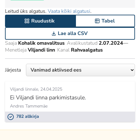
Leitud üks algatus.
Vaata kõiki algatusi
.
Ruudustik
Tabel
Lae alla CSV
Saaja
Kohalik omavalitsus
Avalikustatud
2.07.2024
—
Menetleja
Viljandi linn
Kanal
Rahvaalgatus
Järjesta
Viljandi linnale
24.04.2025
Ei Viljandi linna parkimistasule.
Andres Tammemäe
782 allkirja