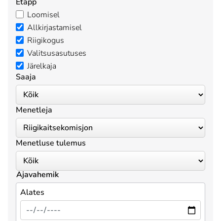
Etapp
Loomisel
Allkirjastamisel
Riigikogus
Valitsusasutuses
Järelkaja
Saaja
Menetleja
Menetluse tulemus
Ajavahemik
Alates