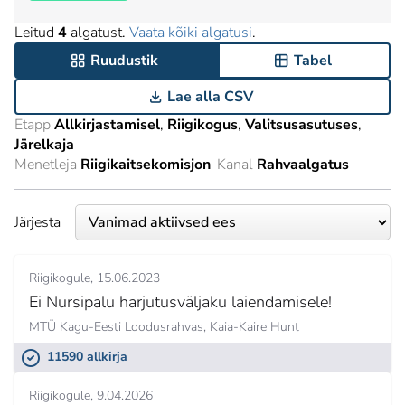
Leitud
4
algatust.
Vaata kõiki algatusi
.
Ruudustik
Tabel
Lae alla CSV
Etapp
Allkirjastamisel
Riigikogus
Valitsusasutuses
Järelkaja
Menetleja
Riigikaitsekomisjon
Kanal
Rahvaalgatus
Järjesta
Riigikogule
15.06.2023
Ei Nursipalu harjutusväljaku laiendamisele!
MTÜ Kagu-Eesti Loodusrahvas,
Kaia-Kaire Hunt
11590 allkirja
Riigikogule
9.04.2026