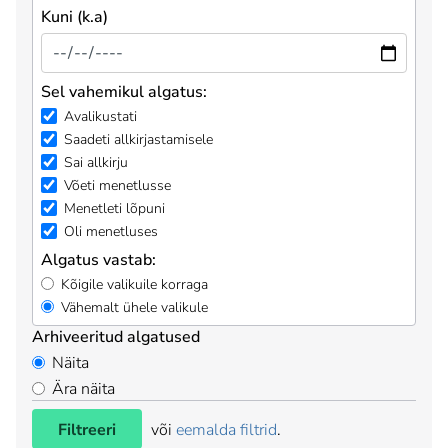
Kuni (k.a)
Sel vahemikul algatus:
Avalikustati
Saadeti allkirjastamisele
Sai allkirju
Võeti menetlusse
Menetleti lõpuni
Oli menetluses
Algatus vastab:
Kõigile valikuile korraga
Vähemalt ühele valikule
Arhiveeritud algatused
Näita
Ära näita
Filtreeri
või
eemalda filtrid
.