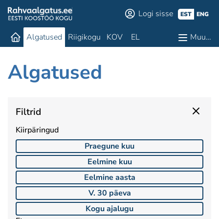
Logi sisse
EST
ENG
Algatused
Riigikogu
KOV
EL
Muu…
Algatused
Filtrid
Kiirpäringud
Praegune kuu
Eelmine kuu
Eelmine aasta
V. 30 päeva
Kogu ajalugu