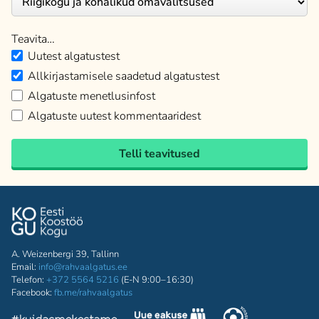
Teavita…
Uutest algatustest
Allkirjastamisele saadetud algatustest
Algatuste menetlusinfost
Algatuste uutest kommentaaridest
Telli teavitused
A. Weizenbergi 39, Tallinn
Email:
info@rahvaalgatus.ee
Telefon:
+372 5564 5216
(E-N 9:00–16:30)
Facebook:
fb.me/rahvaalgatus