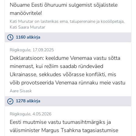
Nõuame Eesti õhuruumi sulgemist sõjalistele
manöövritele!
Kati Murutar on lasterikas ema, taluperenaine ja kooliõpetaja,
Kati Saara Murutar
1160 allkirja
Riigikogule
17.09.2025
Deklaratsioon: keeldume Venemaa vastu sõtta
minemast, kui režiim saadab ründeväed
Ukrainasse, sekkudes võõrasse konflikti, mis
võib provotseerida Venemaa rünnaku meie vastu
Aare Sisask
1278 allkirja
Riigikogule
4.05.2026
Eesti muutmise vastu tuumasihtmärgiks ja
välisminister Margus Tsahkna tagasiastumise