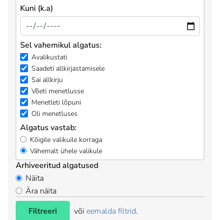
Kuni (k.a)
Sel vahemikul algatus:
Avalikustati
Saadeti allkirjastamisele
Sai allkirju
Võeti menetlusse
Menetleti lõpuni
Oli menetluses
Algatus vastab:
Kõigile valikuile korraga
Vähemalt ühele valikule
Arhiveeritud algatused
Näita
Ära näita
Filtreeri
või
eemalda filtrid
.