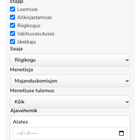
Etapp
Loomisel
Allkirjastamisel
Riigikogus
Valitsusasutuses
Järelkaja
Saaja
Menetleja
Menetluse tulemus
Ajavahemik
Alates