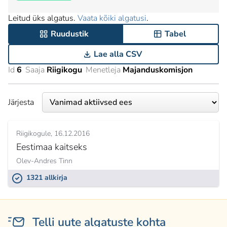
Leitud üks algatus.
Vaata kõiki algatusi
.
Ruudustik
Tabel
Lae alla CSV
Id
6
Saaja
Riigikogu
Menetleja
Majanduskomisjon
Järjesta
Riigikogule
16.12.2016
Eestimaa kaitseks
Olev-Andres Tinn
1321 allkirja
Telli uute algatuste kohta