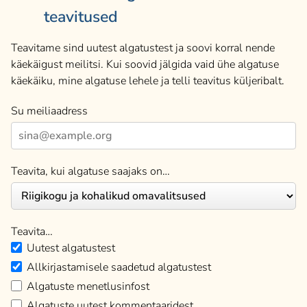
teavitused
Teavitame sind uutest algatustest ja soovi korral nende
käekäigust meilitsi. Kui soovid jälgida vaid ühe algatuse
käekäiku, mine algatuse lehele ja telli teavitus küljeribalt.
Su meiliaadress
Teavita, kui algatuse saajaks on…
Teavita…
Uutest algatustest
Allkirjastamisele saadetud algatustest
Algatuste menetlusinfost
Algatuste uutest kommentaaridest