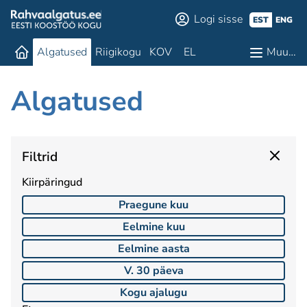
Logi sisse
EST
ENG
Algatused
Riigikogu
KOV
EL
Muu…
Algatused
Filtrid
Kiirpäringud
Praegune kuu
Eelmine kuu
Eelmine aasta
V. 30 päeva
Kogu ajalugu