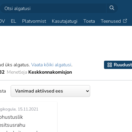
OV
EL
Platvormist
Kasutajatugi
Toeta
Teenused
ud üks algatus.
Vaata kõiki algatusi
.
Ruudust
82
Menetleja
Keskkonnakomisjon
esta
igikogule
15.11.2021
ohustuslik
esitsusrahu