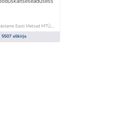
ooduskaitseseadusess
Päästame Eesti Metsad MTÜ,
Piret Räni
5507 allkirja