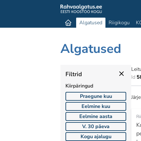
Algatused
Riigikogu
K
Algatused
Leit
Filtrid
Id
5
Kiirpäringud
Praegune kuu
Järj
Eelmine kuu
Eelmine aasta
Ri
K
V. 30 päeva
p
Kogu ajalugu