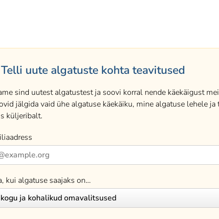
Telli uute algatuste kohta teavitused
ame sind uutest algatustest ja soovi korral nende käekäigust meil
ovid jälgida vaid ühe algatuse käekäiku, mine algatuse lehele ja t
s küljeribalt.
liaadress
a, kui algatuse saajaks on…