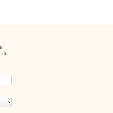
itsi.
elli