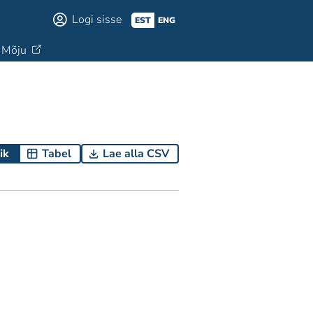
Logi sisse
EST
ENG
Mõju
ik
Tabel
Lae alla CSV