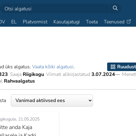
OV
EL
Platvormist
Kasutajatugi
Toeta
Teenused
ud üks algatus.
Vaata kõiki algatusi
.
Ruudust
323
Saaja
Riigikogu
Viimati allkirjastatud
3.07.2024
—
Menetl
al
Rahvaalgatus
esta
igikogule
21.05.2025
itte anda Kaja
llasele ja Kadri