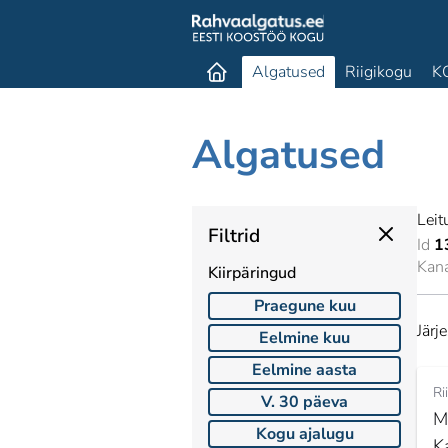
Algatused
Riigikogu
K
Algatused
Leit
Filtrid
Id
1
Kan
Kiirpäringud
Praegune kuu
Järj
Eelmine kuu
Eelmine aasta
Ri
V. 30 päeva
M
Kogu ajalugu
Ka