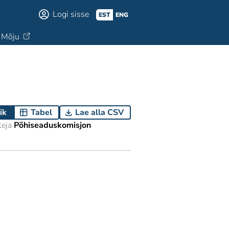
Logi sisse
EST
ENG
Mõju
ik
Tabel
Lae alla CSV
eja
Põhiseaduskomisjon