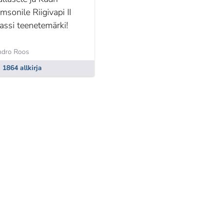
msonile Riigivapi II
lassi teenetemärki!
dro Roos
1864 allkirja