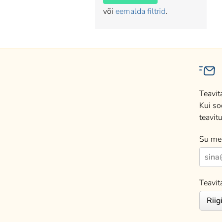
või
eemalda filtrid
.
Teavit
Kui so
teavitu
Su mei
Teavit