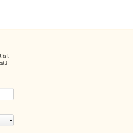
itsi.
elli