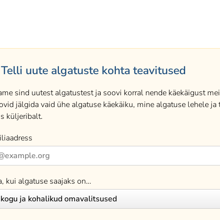
Telli uute algatuste kohta teavitused
ame sind uutest algatustest ja soovi korral nende käekäigust meil
ovid jälgida vaid ühe algatuse käekäiku, mine algatuse lehele ja t
s küljeribalt.
liaadress
a, kui algatuse saajaks on…