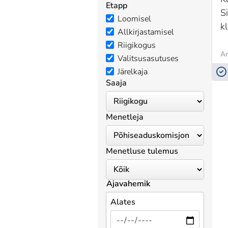
Etapp
Si
Loomisel
k
Allkirjastamisel
Riigikogus
An
Valitsusasutuses
Järelkaja
Saaja
Menetleja
Menetluse tulemus
Ajavahemik
Alates