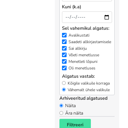
Kuni (k.a)
Sel vahemikul algatus:
Avalikustati
Saadeti allkirjastamisele
Sai allkirju
Võeti menetlusse
Menetleti lõpuni
Oli menetluses
Algatus vastab:
Kõigile valikuile korraga
Vähemalt ühele valikule
Arhiveeritud algatused
Näita
Ära näita
Filtreeri