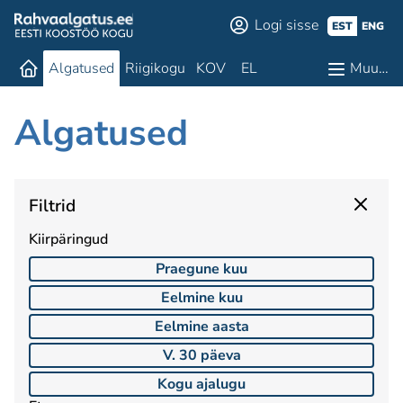
Logi sisse
EST
ENG
Algatused
Riigikogu
KOV
EL
Muu…
Algatused
Filtrid
Kiirpäringud
Praegune kuu
Eelmine kuu
Eelmine aasta
V. 30 päeva
Kogu ajalugu