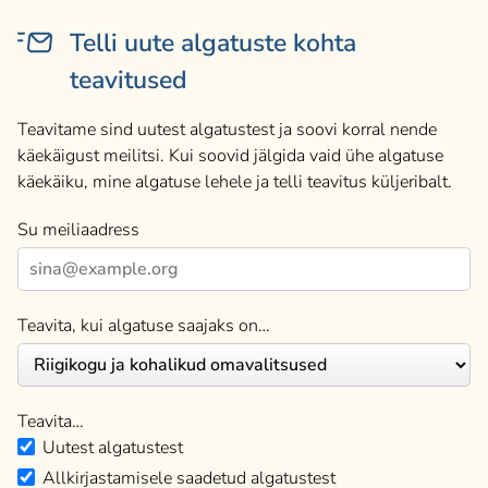
Telli uute algatuste kohta
teavitused
Teavitame sind uutest algatustest ja soovi korral nende
käekäigust meilitsi. Kui soovid jälgida vaid ühe algatuse
käekäiku, mine algatuse lehele ja telli teavitus küljeribalt.
Su meiliaadress
Teavita, kui algatuse saajaks on…
Teavita…
Uutest algatustest
Allkirjastamisele saadetud algatustest