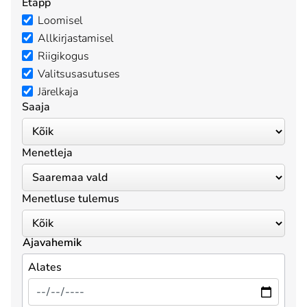
Etapp
Loomisel
Allkirjastamisel
Riigikogus
Valitsusasutuses
Järelkaja
Saaja
Menetleja
Menetluse tulemus
Ajavahemik
Alates