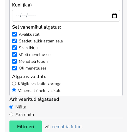
Kuni (k.a)
Sel vahemikul algatus:
Avalikustati
Saadeti allkirjastamisele
Sai allkirju
Võeti menetlusse
Menetleti lõpuni
Oli menetluses
Algatus vastab:
Kõigile valikuile korraga
Vähemalt ühele valikule
Arhiveeritud algatused
Näita
Ära näita
Filtreeri
või
eemalda filtrid
.