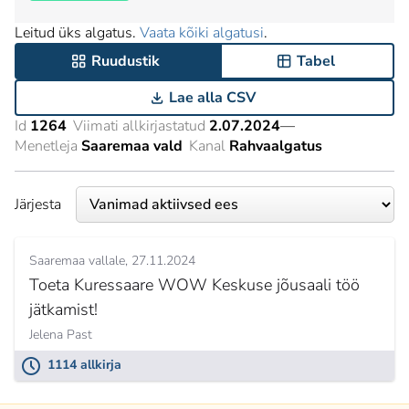
Leitud üks algatus.
Vaata kõiki algatusi
.
Ruudustik
Tabel
Lae alla CSV
Id
1264
Viimati allkirjastatud
2.07.2024
—
Menetleja
Saaremaa vald
Kanal
Rahvaalgatus
Järjesta
Saaremaa vallale
27.11.2024
Toeta Kuressaare WOW Keskuse jõusaali töö
jätkamist!
Jelena Past
1114 allkirja