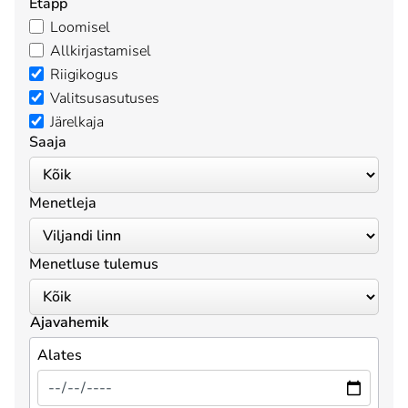
Etapp
Loomisel
Allkirjastamisel
Riigikogus
Valitsusasutuses
Järelkaja
Saaja
Menetleja
Menetluse tulemus
Ajavahemik
Alates