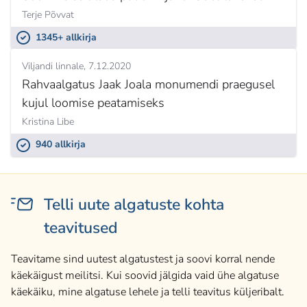
Terje Põvvat
1345+ allkirja
Viljandi linnale
7.12.2020
Rahvaalgatus Jaak Joala monumendi praegusel
kujul loomise peatamiseks
Kristina Libe
940 allkirja
Telli uute algatuste kohta
teavitused
Teavitame sind uutest algatustest ja soovi korral nende
käekäigust meilitsi. Kui soovid jälgida vaid ühe algatuse
käekäiku, mine algatuse lehele ja telli teavitus küljeribalt.