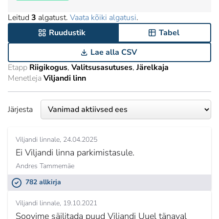
Leitud
3
algatust.
Vaata kõiki algatusi
.
Ruudustik
Tabel
Lae alla CSV
Etapp
Riigikogus
Valitsusasutuses
Järelkaja
Menetleja
Viljandi linn
Järjesta
Viljandi linnale
24.04.2025
Ei Viljandi linna parkimistasule.
Andres Tammemäe
782 allkirja
Viljandi linnale
19.10.2021
Soovime säilitada puud Viljandi Uuel tänaval