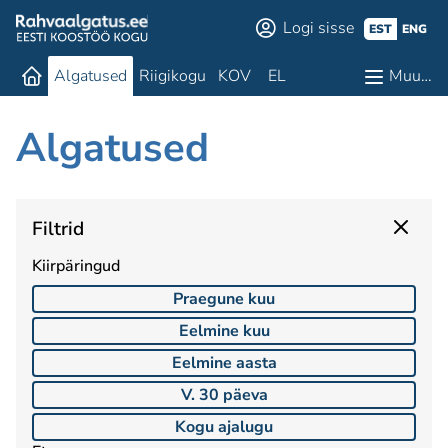
Logi sisse
EST
ENG
Algatused
Riigikogu
KOV
EL
Muu…
Algatused
Filtrid
Kiirpäringud
Praegune kuu
Eelmine kuu
Eelmine aasta
V. 30 päeva
Kogu ajalugu