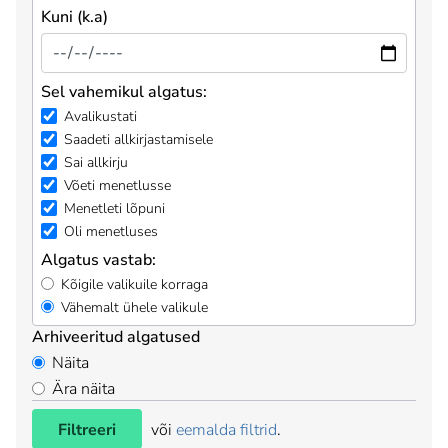
Kuni (k.a)
Sel vahemikul algatus:
Avalikustati
Saadeti allkirjastamisele
Sai allkirju
Võeti menetlusse
Menetleti lõpuni
Oli menetluses
Algatus vastab:
Kõigile valikuile korraga
Vähemalt ühele valikule
Arhiveeritud algatused
Näita
Ära näita
Filtreeri
või
eemalda filtrid
.