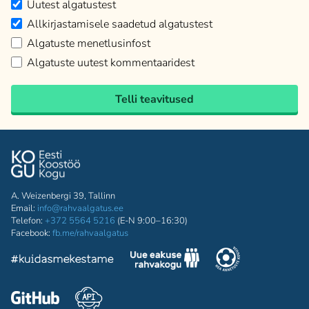
Uutest algatustest
Allkirjastamisele saadetud algatustest
Algatuste menetlusinfost
Algatuste uutest kommentaaridest
Telli teavitused
A. Weizenbergi 39, Tallinn
Email:
info@rahvaalgatus.ee
Telefon:
+372 5564 5216
(E-N 9:00–16:30)
Facebook:
fb.me/rahvaalgatus