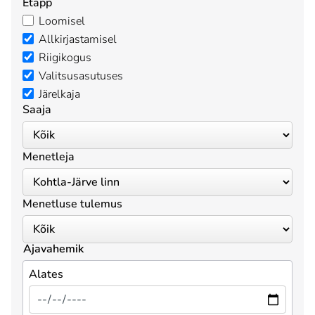
Etapp
Loomisel
Allkirjastamisel
Riigikogus
Valitsusasutuses
Järelkaja
Saaja
Menetleja
Menetluse tulemus
Ajavahemik
Alates