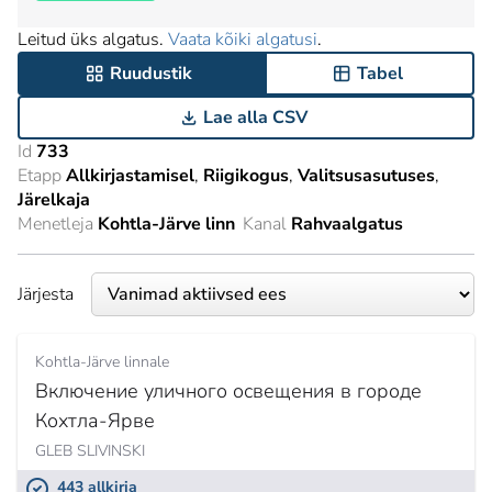
Leitud üks algatus.
Vaata kõiki algatusi
.
Ruudustik
Tabel
Lae alla CSV
Id
733
Etapp
Allkirjastamisel
Riigikogus
Valitsusasutuses
Järelkaja
Menetleja
Kohtla-Järve linn
Kanal
Rahvaalgatus
Järjesta
Kohtla-Järve linnale
Включение уличного освещения в городе
Кохтла-Ярве
GLEB SLIVINSKI
443 allkirja