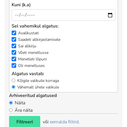
Kuni (k.a)
Sel vahemikul algatus:
Avalikustati
Saadeti allkirjastamisele
Sai allkirju
Võeti menetlusse
Menetleti lõpuni
Oli menetluses
Algatus vastab:
Kõigile valikuile korraga
Vähemalt ühele valikule
Arhiveeritud algatused
Näita
Ära näita
Filtreeri
või
eemalda filtrid
.