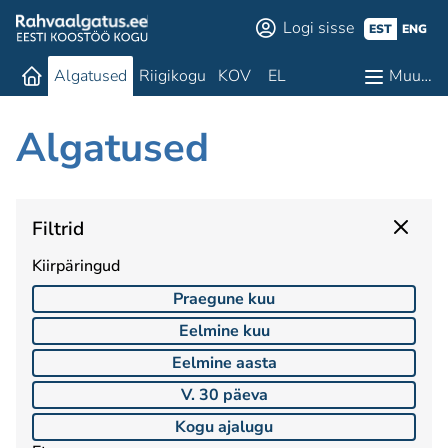
Logi sisse
EST
ENG
Algatused
Riigikogu
KOV
EL
Muu…
Algatused
Filtrid
Kiirpäringud
Praegune kuu
Eelmine kuu
Eelmine aasta
V. 30 päeva
Kogu ajalugu