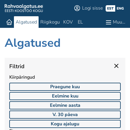
Logi sisse
EST
ENG
Algatused
Riigikogu
KOV
EL
Muu…
Algatused
Filtrid
Kiirpäringud
Praegune kuu
Eelmine kuu
Eelmine aasta
V. 30 päeva
Kogu ajalugu