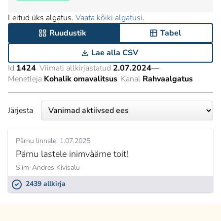
Leitud üks algatus.
Vaata kõiki algatusi
.
Ruudustik
Tabel
Lae alla CSV
Id
1424
Viimati allkirjastatud
2.07.2024
—
Menetleja
Kohalik omavalitsus
Kanal
Rahvaalgatus
Järjesta
Pärnu linnale
1.07.2025
Pärnu lastele inimväärne toit!
Siim-Andres Kivisalu
2439 allkirja