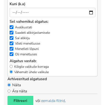
Kuni (k.a)
Sel vahemikul algatus:
Avalikustati
Saadeti allkirjastamisele
Sai allkirju
Võeti menetlusse
Menetleti lõpuni
Oli menetluses
Algatus vastab:
Kõigile valikuile korraga
Vähemalt ühele valikule
Arhiveeritud algatused
Näita
Ära näita
Filtreeri
või
eemalda filtrid
.