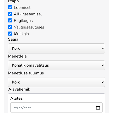
Etapp
Loomisel
Allkirjastamisel
Riigikogus
Valitsusasutuses
Järelkaja
Saaja
Menetleja
Menetluse tulemus
Ajavahemik
Alates