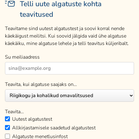
Telli uute algatuste kohta
teavitused
Teavitame sind uutest algatustest ja soovi korral nende
käekäigust meilitsi. Kui soovid jälgida vaid ühe algatuse
käekäiku, mine algatuse lehele ja telli teavitus küljeribalt.
Su meiliaadress
Teavita, kui algatuse saajaks on…
Teavita…
Uutest algatustest
Allkirjastamisele saadetud algatustest
Algatuste menetlusinfost