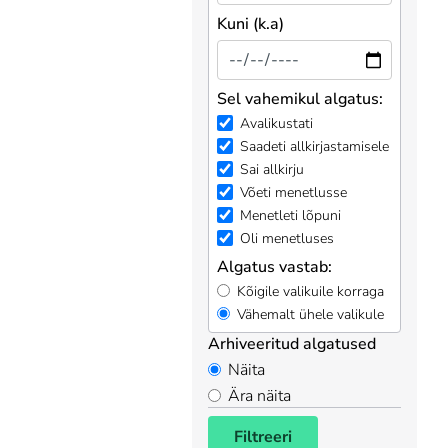
Kuni (k.a)
Sel vahemikul algatus:
Avalikustati
Saadeti allkirjastamisele
Sai allkirju
Võeti menetlusse
Menetleti lõpuni
Oli menetluses
Algatus vastab:
Kõigile valikuile korraga
Vähemalt ühele valikule
Arhiveeritud algatused
Näita
Ära näita
Filtreeri