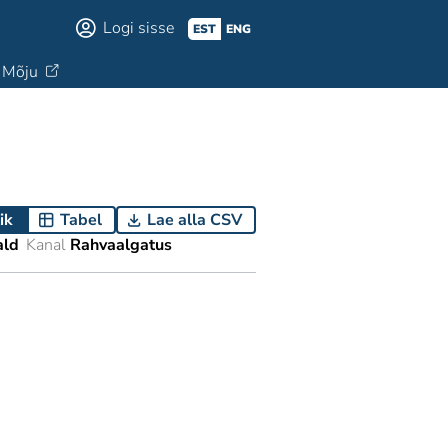
Logi sisse
EST
ENG
Mõju
ik
Tabel
Lae alla CSV
ald
Kanal
Rahvaalgatus