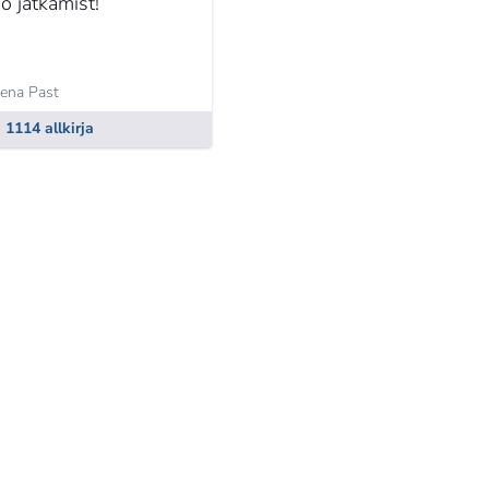
öö jätkamist!
lena Past
1114 allkirja