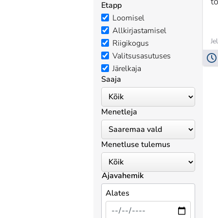
t
Etapp
Loomisel
Allkirjastamisel
Je
Riigikogus
Valitsusasutuses
Järelkaja
Saaja
Menetleja
Menetluse tulemus
Ajavahemik
Alates