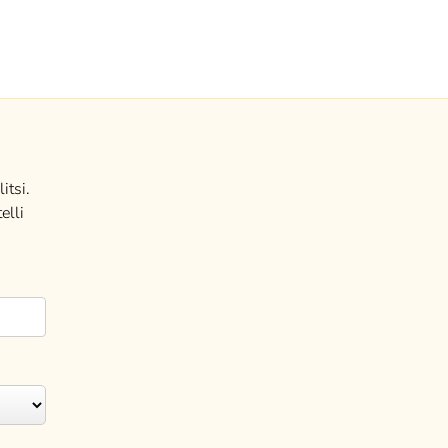
itsi.
elli