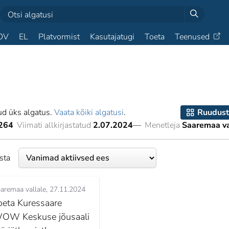
OV
EL
Platvormist
Kasutajatugi
Toeta
Teenused
ud üks algatus.
Vaata kõiki algatusi
.
Ruudust
264
Viimati allkirjastatud
2.07.2024
—
Menetleja
Saaremaa v
esta
aremaa vallale
27.11.2024
oeta Kuressaare
OW Keskuse jõusaali