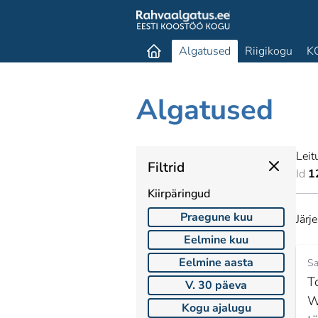
Algatused
Riigikogu
K
Algatused
Leit
Filtrid
Id
1
Kiirpäringud
Praegune kuu
Järj
Eelmine kuu
Eelmine aasta
Sa
T
V. 30 päeva
W
Kogu ajalugu