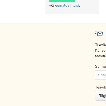
või
eemalda filtrid
.
Teavit
Kui so
teavitu
Su mei
Teavit