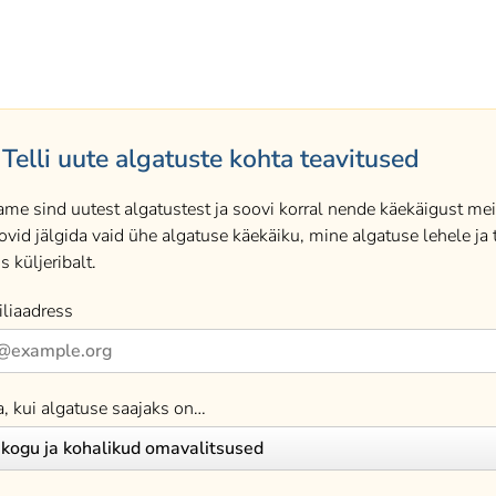
Telli uute algatuste kohta teavitused
ame sind uutest algatustest ja soovi korral nende käekäigust meil
ovid jälgida vaid ühe algatuse käekäiku, mine algatuse lehele ja t
s küljeribalt.
liaadress
a, kui algatuse saajaks on…