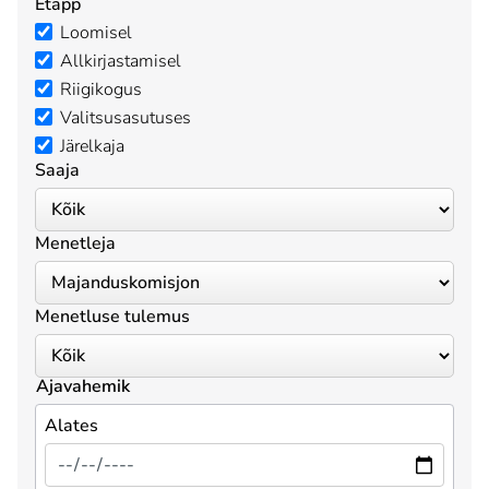
Etapp
Loomisel
Allkirjastamisel
Riigikogus
Valitsusasutuses
Järelkaja
Saaja
Menetleja
Menetluse tulemus
Ajavahemik
Alates