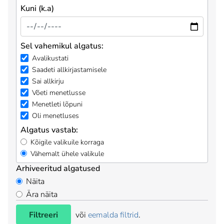
Kuni (k.a)
Sel vahemikul algatus:
Avalikustati
Saadeti allkirjastamisele
Sai allkirju
Võeti menetlusse
Menetleti lõpuni
Oli menetluses
Algatus vastab:
Kõigile valikuile korraga
Vähemalt ühele valikule
Arhiveeritud algatused
Näita
Ära näita
Filtreeri
või
eemalda filtrid
.