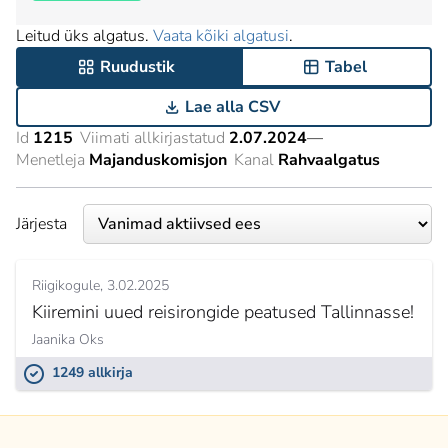
Leitud üks algatus.
Vaata kõiki algatusi
.
Ruudustik
Tabel
Lae alla CSV
Id
1215
Viimati allkirjastatud
2.07.2024
—
Menetleja
Majanduskomisjon
Kanal
Rahvaalgatus
Järjesta
Riigikogule
3.02.2025
Kiiremini uued reisirongide peatused Tallinnasse!
Jaanika Oks
1249 allkirja