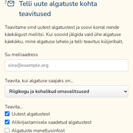
Telli uute algatuste kohta
teavitused
Teavitame sind uutest algatustest ja soovi korral nende
käekäigust meilitsi. Kui soovid jälgida vaid ühe algatuse
käekäiku, mine algatuse lehele ja telli teavitus küljeribalt.
Su meiliaadress
Teavita, kui algatuse saajaks on…
Teavita…
Uutest algatustest
Allkirjastamisele saadetud algatustest
Algatuste menetlusinfost