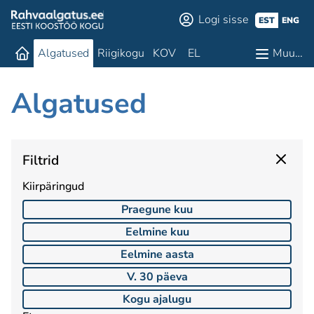
Logi sisse
EST
ENG
Algatused
Riigikogu
KOV
EL
Muu…
Algatused
Filtrid
Kiirpäringud
Praegune kuu
Eelmine kuu
Eelmine aasta
V. 30 päeva
Kogu ajalugu