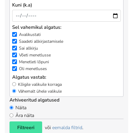
Kuni (k.a)
Sel vahemikul algatus:
Avalikustati
Saadeti allkirjastamisele
Sai allkirju
Võeti menetlusse
Menetleti lõpuni
Oli menetluses
Algatus vastab:
Kõigile valikuile korraga
Vähemalt ühele valikule
Arhiveeritud algatused
Näita
Ära näita
Filtreeri
või
eemalda filtrid
.