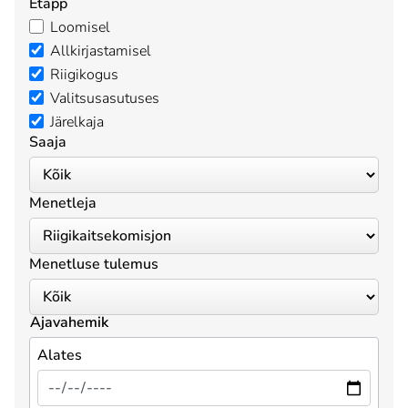
Etapp
Loomisel
Allkirjastamisel
Riigikogus
Valitsusasutuses
Järelkaja
Saaja
Menetleja
Menetluse tulemus
Ajavahemik
Alates