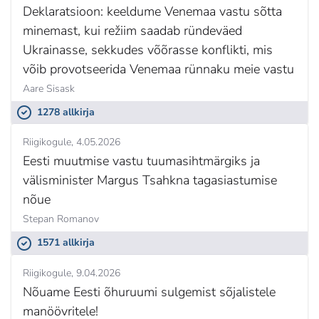
Deklaratsioon: keeldume Venemaa vastu sõtta
minemast, kui režiim saadab ründeväed
Ukrainasse, sekkudes võõrasse konflikti, mis
võib provotseerida Venemaa rünnaku meie vastu
Aare Sisask
1278 allkirja
Riigikogule
4.05.2026
Eesti muutmise vastu tuumasihtmärgiks ja
välisminister Margus Tsahkna tagasiastumise
nõue
Stepan Romanov
1571 allkirja
Riigikogule
9.04.2026
Nõuame Eesti õhuruumi sulgemist sõjalistele
manöövritele!