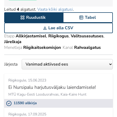
Leitud
4
algatust.
Vaata kõiki algatusi
.
Ruudustik
Tabel
Lae alla CSV
Etapp
Allkirjastamisel
Riigikogus
Valitsusasutuses
Järelkaja
Menetleja
Riigikaitsekomisjon
Kanal
Rahvaalgatus
Järjesta
Riigikogule
15.06.2023
Ei Nursipalu harjutusväljaku laiendamisele!
MTÜ Kagu-Eesti Loodusrahvas,
Kaia-Kaire Hunt
11590 allkirja
Riigikogule
17.09.2025