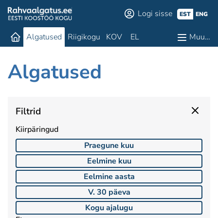
Logi sisse
EST
ENG
Algatused
Riigikogu
KOV
EL
Muu…
Algatused
Filtrid
Kiirpäringud
Praegune kuu
Eelmine kuu
Eelmine aasta
V. 30 päeva
Kogu ajalugu