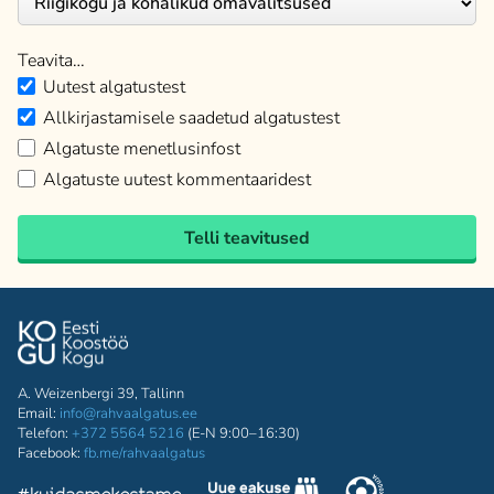
Teavita…
Uutest algatustest
Allkirjastamisele saadetud algatustest
Algatuste menetlusinfost
Algatuste uutest kommentaaridest
Telli teavitused
A. Weizenbergi 39, Tallinn
Email:
info@rahvaalgatus.ee
Telefon:
+372 5564 5216
(E-N 9:00–16:30)
Facebook:
fb.me/rahvaalgatus