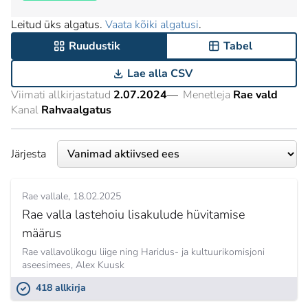
Leitud üks algatus.
Vaata kõiki algatusi
.
Ruudustik
Tabel
Lae alla CSV
Viimati allkirjastatud
2.07.2024
—
Menetleja
Rae vald
Kanal
Rahvaalgatus
Järjesta
Rae vallale
18.02.2025
Rae valla lastehoiu lisakulude hüvitamise
määrus
Rae vallavolikogu liige ning Haridus- ja kultuurikomisjoni
aseesimees,
Alex Kuusk
418 allkirja