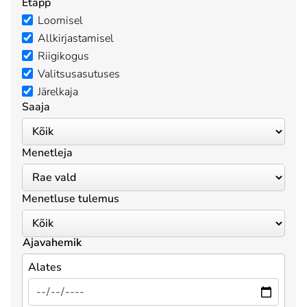
Etapp
Loomisel
Allkirjastamisel
Riigikogus
Valitsusasutuses
Järelkaja
Saaja
Menetleja
Menetluse tulemus
Ajavahemik
Alates