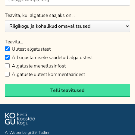
Teavita, kui algatuse saajaks on…
Teavita…
Uutest algatustest
Allkirjastamisele saadetud algatustest
Algatuste menetlusinfost
Algatuste uutest kommentaaridest
Telli teavitused
A. Weizenbergi 39, Tallinn