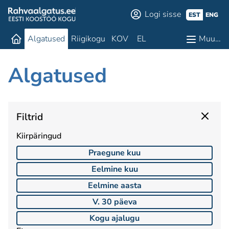
Logi sisse
EST
ENG
Algatused
Riigikogu
KOV
EL
Muu…
Algatused
Filtrid
Kiirpäringud
Praegune kuu
Eelmine kuu
Eelmine aasta
V. 30 päeva
Kogu ajalugu