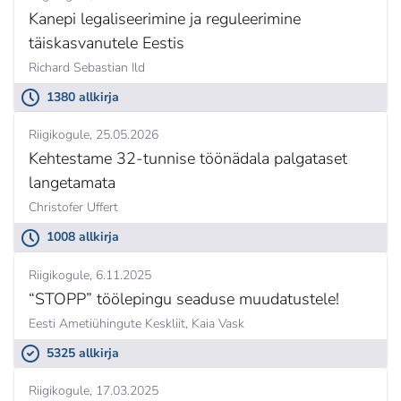
Kanepi legaliseerimine ja reguleerimine
täiskasvanutele Eestis
Richard Sebastian Ild
1380 allkirja
Riigikogule
25.05.2026
Kehtestame 32-tunnise töönädala palgataset
langetamata
Christofer Uffert
1008 allkirja
Riigikogule
6.11.2025
“STOPP” töölepingu seaduse muudatustele!
Eesti Ametiühingute Keskliit,
Kaia Vask
5325 allkirja
Riigikogule
17.03.2025