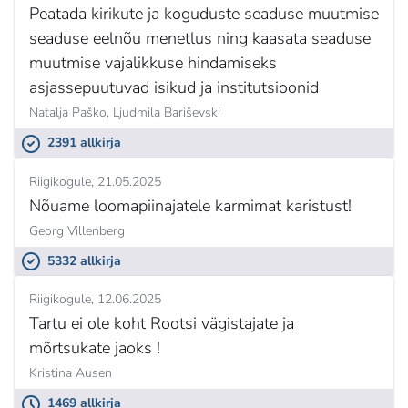
Peatada kirikute ja koguduste seaduse muutmise
seaduse eelnõu menetlus ning kaasata seaduse
muutmise vajalikkuse hindamiseks
asjassepuutuvad isikud ja institutsioonid
Natalja Paško,
Ljudmila Bariševski
2391 allkirja
Riigikogule
21.05.2025
Nõuame loomapiinajatele karmimat karistust!
Georg Villenberg
5332 allkirja
Riigikogule
12.06.2025
Tartu ei ole koht Rootsi vägistajate ja
mõrtsukate jaoks !
Kristina Ausen
1469 allkirja