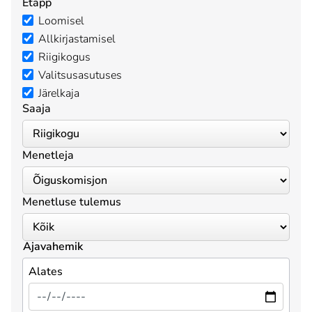
Etapp
Loomisel
Allkirjastamisel
Riigikogus
Valitsusasutuses
Järelkaja
Saaja
Menetleja
Menetluse tulemus
Ajavahemik
Alates