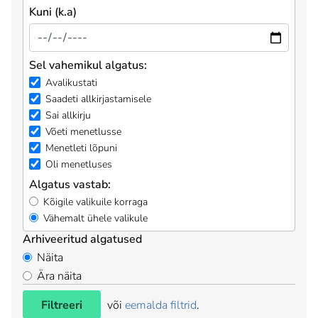
Kuni (k.a)
Sel vahemikul algatus:
Avalikustati
Saadeti allkirjastamisele
Sai allkirju
Võeti menetlusse
Menetleti lõpuni
Oli menetluses
Algatus vastab:
Kõigile valikuile korraga
Vähemalt ühele valikule
Arhiveeritud algatused
Näita
Ära näita
Filtreeri
või
eemalda filtrid
.