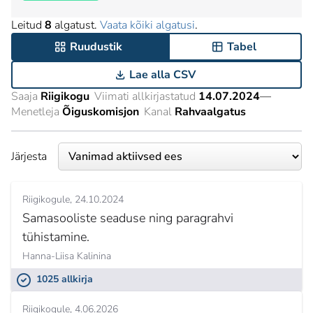
Leitud
8
algatust.
Vaata kõiki algatusi
.
Ruudustik
Tabel
Lae alla CSV
Saaja
Riigikogu
Viimati allkirjastatud
14.07.2024
—
Menetleja
Õiguskomisjon
Kanal
Rahvaalgatus
Järjesta
Riigikogule
24.10.2024
Samasooliste seaduse ning paragrahvi
tühistamine.
Hanna-Liisa Kalinina
1025 allkirja
Riigikogule
4.06.2026