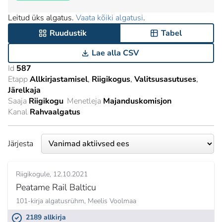
Leitud üks algatus.
Vaata kõiki algatusi
.
Ruudustik
Tabel
Lae alla CSV
Id
587
Etapp
Allkirjastamisel
Riigikogus
Valitsusasutuses
Järelkaja
Saaja
Riigikogu
Menetleja
Majanduskomisjon
Kanal
Rahvaalgatus
Järjesta
Riigikogule
12.10.2021
Peatame Rail Balticu
101-kirja algatusrühm,
Meelis Voolmaa
2189 allkirja