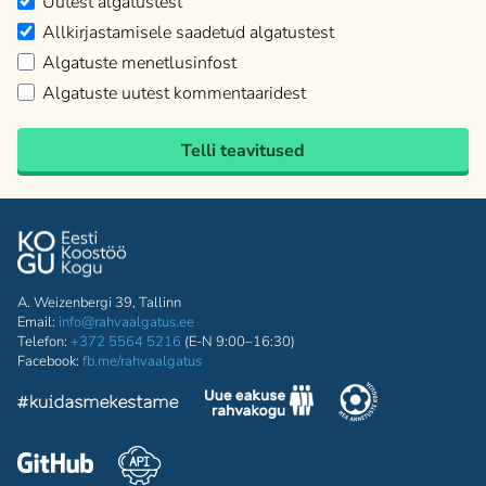
Uutest algatustest
Allkirjastamisele saadetud algatustest
Algatuste menetlusinfost
Algatuste uutest kommentaaridest
Telli teavitused
A. Weizenbergi 39, Tallinn
Email:
info@rahvaalgatus.ee
Telefon:
+372 5564 5216
(E-N 9:00–16:30)
Facebook:
fb.me/rahvaalgatus