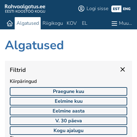
Logi sisse
EST
ENG
Algatused
Riigikogu
KOV
EL
Muu…
Algatused
Filtrid
Kiirpäringud
Praegune kuu
Eelmine kuu
Eelmine aasta
V. 30 päeva
Kogu ajalugu