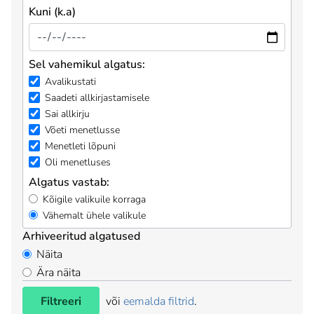
Kuni (k.a)
Sel vahemikul algatus:
Avalikustati
Saadeti allkirjastamisele
Sai allkirju
Võeti menetlusse
Menetleti lõpuni
Oli menetluses
Algatus vastab:
Kõigile valikuile korraga
Vähemalt ühele valikule
Arhiveeritud algatused
Näita
Ära näita
Filtreeri
või
eemalda filtrid
.