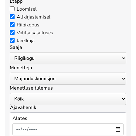
Etapp
Loomisel
Allkirjastamisel
Riigikogus
Valitsusasutuses
Järelkaja
Saaja
Menetleja
Menetluse tulemus
Ajavahemik
Alates