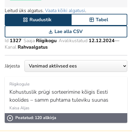
Leitud üks algatus.
Vaata kõiki algatusi
.
Ruudustik
Tabel
Lae alla CSV
Id
1327
Saaja
Riigikogu
Avalikustatud
12.12.2024
—
Kanal
Rahvaalgatus
Järjesta
Riigikogule
Kohustuslik prügi sorteerimine kõigis Eesti
koolides – samm puhtama tuleviku suunas
Kaisa Aljas
Peatatud: 120 allkirja