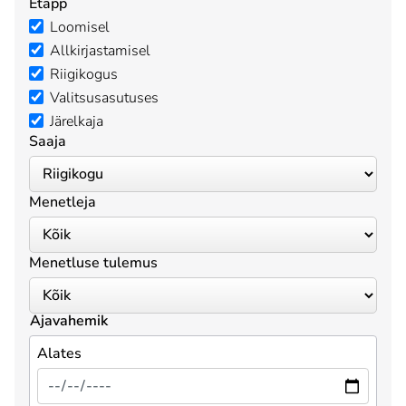
Etapp
Loomisel
Allkirjastamisel
Riigikogus
Valitsusasutuses
Järelkaja
Saaja
Menetleja
Menetluse tulemus
Ajavahemik
Alates