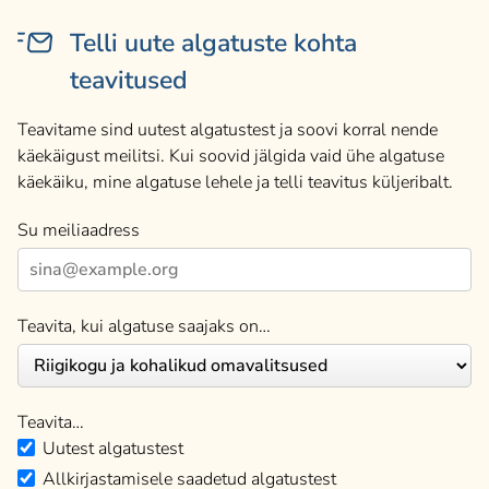
Telli uute algatuste kohta
teavitused
Teavitame sind uutest algatustest ja soovi korral nende
käekäigust meilitsi. Kui soovid jälgida vaid ühe algatuse
käekäiku, mine algatuse lehele ja telli teavitus küljeribalt.
Su meiliaadress
Teavita, kui algatuse saajaks on…
Teavita…
Uutest algatustest
Allkirjastamisele saadetud algatustest