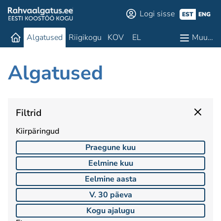
Logi sisse
EST
ENG
Algatused
Riigikogu
KOV
EL
Muu…
Algatused
Filtrid
Kiirpäringud
Praegune kuu
Eelmine kuu
Eelmine aasta
V. 30 päeva
Kogu ajalugu