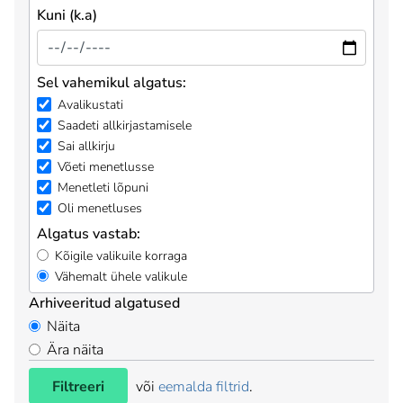
Kuni (k.a)
Sel vahemikul algatus:
Avalikustati
Saadeti allkirjastamisele
Sai allkirju
Võeti menetlusse
Menetleti lõpuni
Oli menetluses
Algatus vastab:
Kõigile valikuile korraga
Vähemalt ühele valikule
Arhiveeritud algatused
Näita
Ära näita
Filtreeri
või
eemalda filtrid
.