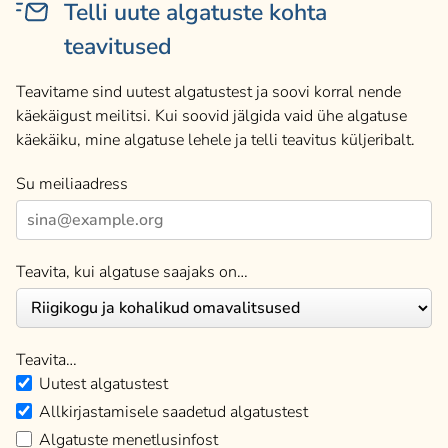
Telli uute algatuste kohta
teavitused
Teavitame sind uutest algatustest ja soovi korral nende
käekäigust meilitsi. Kui soovid jälgida vaid ühe algatuse
käekäiku, mine algatuse lehele ja telli teavitus küljeribalt.
Su meiliaadress
Teavita, kui algatuse saajaks on…
Teavita…
Uutest algatustest
Allkirjastamisele saadetud algatustest
Algatuste menetlusinfost