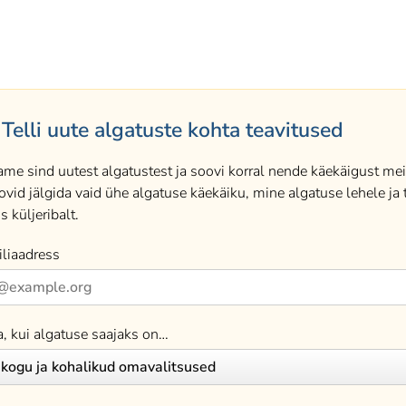
Telli uute algatuste kohta teavitused
ame sind uutest algatustest ja soovi korral nende käekäigust meil
ovid jälgida vaid ühe algatuse käekäiku, mine algatuse lehele ja t
s küljeribalt.
liaadress
a, kui algatuse saajaks on…