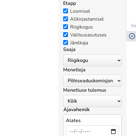
Etapp
Loomisel
Allkirjastamisel
Ee
Riigikogus
Valitsusasutuses
Järelkaja
Saaja
Menetleja
Menetluse tulemus
Ajavahemik
Alates