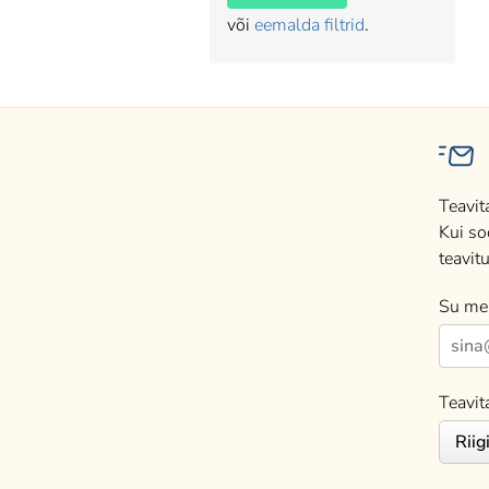
või
eemalda filtrid
.
Teavit
Kui so
teavitu
Su mei
Teavit