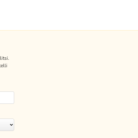
itsi.
elli