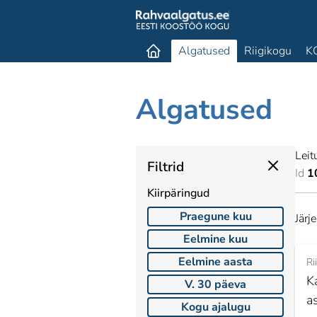
Algatused
Riigikogu
K
Algatused
Leit
Filtrid
Id
1
Kiirpäringud
Praegune kuu
Järj
Eelmine kuu
Eelmine aasta
Ri
K
V. 30 päeva
a
Kogu ajalugu