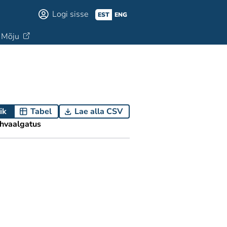
Logi sisse
EST
ENG
Mõju
ik
Tabel
Lae alla CSV
hvaalgatus