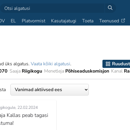
OV
EL
Platvormist
Kasutajatugi
Toeta
Teenused
ud üks algatus.
Vaata kõiki algatusi
.
Ruudust
070
Saaja
Riigikogu
Menetleja
Põhiseaduskomisjon
Kanal
Ra
esta
igikogule
22.02.2024
aja Kallas peab tagasi
stuma!