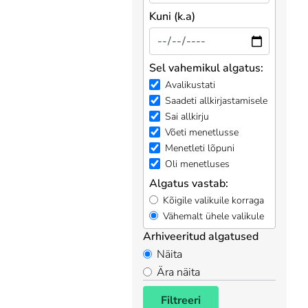
Kuni (k.a)
Sel vahemikul algatus:
Avalikustati
Saadeti allkirjastamisele
Sai allkirju
Võeti menetlusse
Menetleti lõpuni
Oli menetluses
Algatus vastab:
Kõigile valikuile korraga
Vähemalt ühele valikule
Arhiveeritud algatused
Näita
Ära näita
Filtreeri