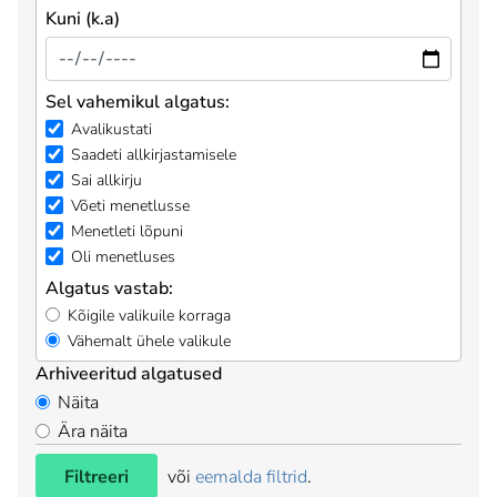
Kuni (k.a)
Sel vahemikul algatus:
Avalikustati
Saadeti allkirjastamisele
Sai allkirju
Võeti menetlusse
Menetleti lõpuni
Oli menetluses
Algatus vastab:
Kõigile valikuile korraga
Vähemalt ühele valikule
Arhiveeritud algatused
Näita
Ära näita
Filtreeri
või
eemalda filtrid
.