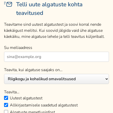
Telli uute algatuste kohta
teavitused
Teavitame sind uutest algatustest ja soovi korral nende
käekäigust meilitsi. Kui soovid jälgida vaid ühe algatuse
käekäiku, mine algatuse lehele ja telli teavitus küljeribalt.
Su meiliaadress
Teavita, kui algatuse saajaks on…
Teavita…
Uutest algatustest
Allkirjastamisele saadetud algatustest
Algatuste menetlusinfost