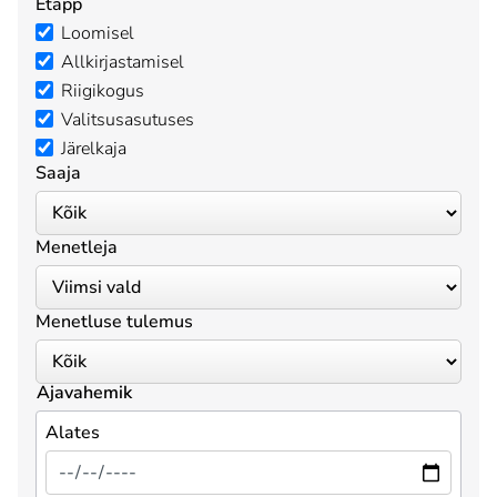
Etapp
Loomisel
Allkirjastamisel
Riigikogus
Valitsusasutuses
Järelkaja
Saaja
Menetleja
Menetluse tulemus
Ajavahemik
Alates