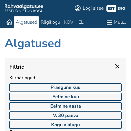
Logi sisse
EST
ENG
Algatused
Riigikogu
KOV
EL
Muu…
Algatused
Filtrid
Kiirpäringud
Praegune kuu
Eelmine kuu
Eelmine aasta
V. 30 päeva
Kogu ajalugu