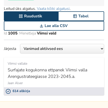
Leitud üks algatus.
Vaata kõiki algatusi
.
Ruudustik
Tabel
Lae alla CSV
Id
1005
Menetleja
Viimsi vald
Järjesta
Viimsi vallale
Surfajate kogukonna ettpanek Viimsi valla
Arengustrateegiasse 2023-2045.a.
Jaan Alver
614 allkirja